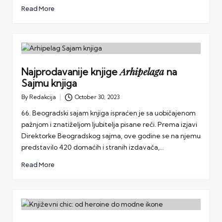
Read More
Arhipelaga
Najprodavanije knjige
na
Sajmu knjiga
By
Redakcija
October 30, 2023
Posted
by
66. Beogradski sajam knjiga ispraćen je sa uobičajenom
pažnjom i znatiželjom ljubitelja pisane reči. Prema izjavi
Direktorke Beogradskog sajma, ove godine se na njemu
predstavilo 420 domaćih i stranih izdavača,…
Read More