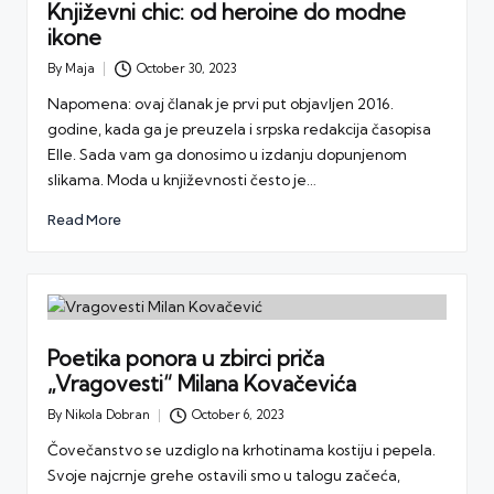
Književni chic: od heroine do modne
ikone
By
Maja
October 30, 2023
Posted
by
Napomena: ovaj članak je prvi put objavljen 2016.
godine, kada ga je preuzela i srpska redakcija časopisa
Elle. Sada vam ga donosimo u izdanju dopunjenom
slikama. Moda u književnosti često je…
Read More
Poetika ponora u zbirci priča
„Vragovesti“ Milana Kovačevića
By
Nikola Dobran
October 6, 2023
Posted
by
Čovečanstvo se uzdiglo na krhotinama kostiju i pepela.
Svoje najcrnje grehe ostavili smo u talogu začeća,