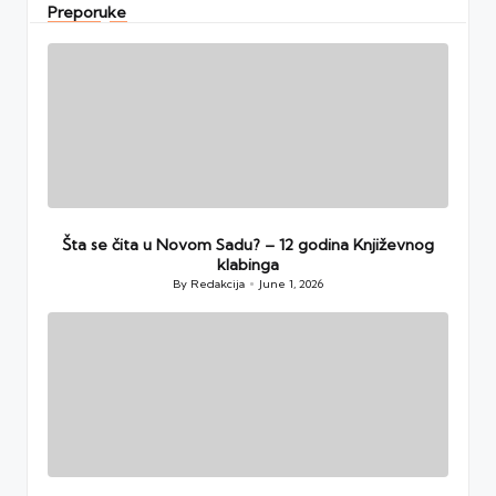
Preporuke
Šta se čita u Novom Sadu? – 12 godina Književnog
klabinga
By
Redakcija
June 1, 2026
Posted
by