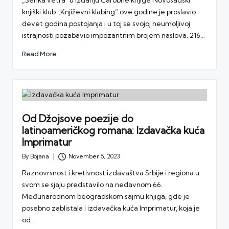
„Senka vetra" u izdanju Čarobne knjige Novosadski
knjiški klub „Književni klabing“ ove godine je proslavio
devet godina postojanja i u toj se svojoj neumoljivoj
istrajnosti pozabavio impozantnim brojem naslova. 216…
Read More
Od Džojsove poezije do
latinoameričkog romana: Izdavačka kuća
Imprimatur
By
Bojana
November 5, 2023
Posted
by
Raznovrsnost i kretivnost izdavaštva Srbije i regiona u
svom se sjaju predstavilo na nedavnom 66.
Međunarodnom beogradskom sajmu knjiga, gde je
posebno zablistala i izdavačka kuća Imprimatur, koja je
od…