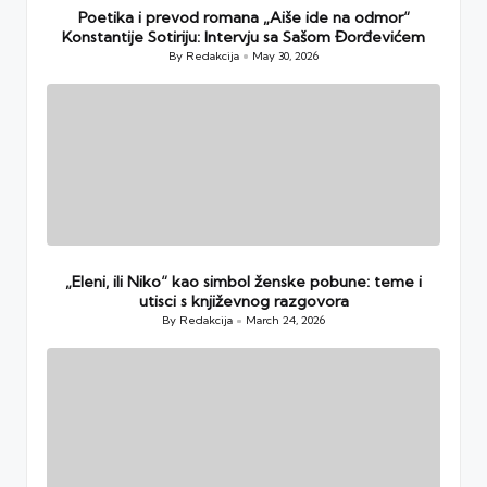
Poetika i prevod romana „Aiše ide na odmor“
Konstantije Sotiriju: Intervju sa Sašom Đorđevićem
By
Redakcija
May 30, 2026
Posted
by
„Eleni, ili Niko“ kao simbol ženske pobune: teme i
utisci s književnog razgovora
By
Redakcija
March 24, 2026
Posted
by