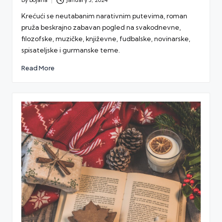
By
Bojana
January 3, 2024
Posted
by
Krećući se neutabanim narativnim putevima, roman
pruža beskrajno zabavan pogled na svakodnevne,
filozofske, muzičke, književne, fudbalske, novinarske,
spisateljske i gurmanske teme.
Read More