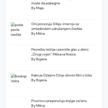
može da pobegne
By Maja
Oni povezuju Srbiju: intervju sa
omladinskim udruženjem iSerbia
By Milica
Pesnička težnja i pesnički glas u zbirci
„Drugi svijet“ Milisava Rosića
By Bojana
Kako je Džejms Džojs doveo film u Irsku
By Bojana
Prustovci preporučuju knjige za leto
By Milica