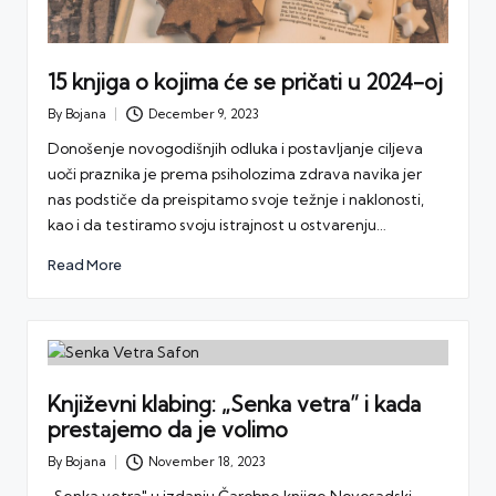
15 knjiga o kojima će se pričati u 2024-oj
By
Bojana
December 9, 2023
Posted
by
Donošenje novogodišnjih odluka i postavljanje ciljeva
uoči praznika je prema psiholozima zdrava navika jer
nas podstiče da preispitamo svoje težnje i naklonosti,
kao i da testiramo svoju istrajnost u ostvarenju…
Read More
Književni klabing: „Senka vetra” i kada
prestajemo da je volimo
By
Bojana
November 18, 2023
Posted
by