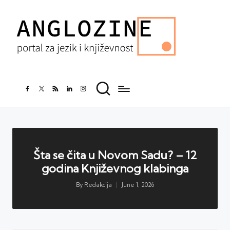
facebook.com
twitter.com
rss.com
linkedin.com
instagram.com
Šta se čita u Novom Sadu? – 12
godina Književnog klabinga
By
Redakcija
June 1, 2026
Posted
by