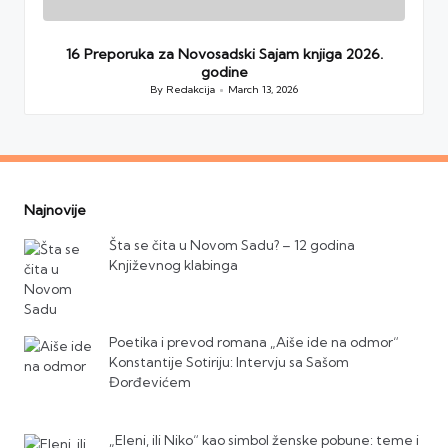
16 Preporuka za Novosadski Sajam knjiga 2026.
godine
By
Redakcija
March 13, 2026
Posted
by
Najnovije
Šta se čita u Novom Sadu? – 12 godina
Književnog klabinga
Poetika i prevod romana „Aiše ide na odmor“
Konstantije Sotiriju: Intervju sa Sašom
Đorđevićem
„Eleni, ili Niko“ kao simbol ženske pobune: teme i