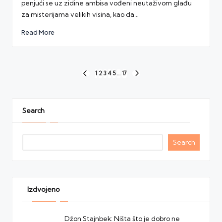
penjući se uz zidine ambisa vođeni neutaživom glađu
za misterijama velikih visina, kao da…
Read More
Posts
1
2
3
4
5
…
17
PREVIOUS
NEXT
navigation
PAGE
PAGE
Search
Search
Izdvojeno
Džon Stajnbek: Ništa što je dobro ne