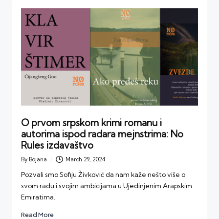
O prvom srpskom krimi romanu i
autorima ispod radara mejnstrima: No
Rules izdavaštvo
By
Bojana
March 29, 2024
Posted
by
Pozvali smo Sofiju Živković da nam kaže nešto više o
svom radu i svojim ambicijama u Ujedinjenim Arapskim
Emiratima.
Read More