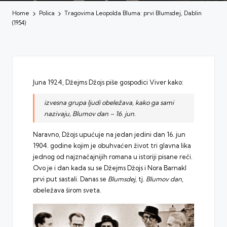
Home
Polica
Tragovima Leopolda Bluma: prvi Blumsdej, Dablin
(1954)
Juna 1924, Džejms Džojs piše gospođici Viver kako:
izvesna grupa ljudi obeležava, kako ga sami
nazivaju, Blumov dan – 16. jun.
Naravno, Džojs upućuje na jedan jedini dan 16. jun
1904. godine kojim je obuhvaćen život tri glavna lika
jednog od najznačajnijih romana u istoriji pisane reči.
Ovo je i dan kada su se Džejms Džojs i Nora Barnakl
prvi put sastali. Danas se
Blumsdej
, tj.
Blumov dan
,
obeležava širom sveta.