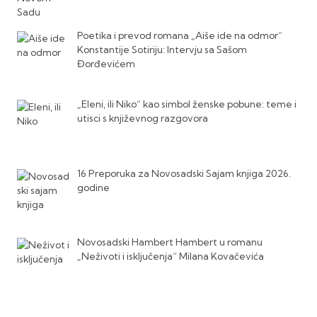
Poetika i prevod romana „Aiše ide na odmor“
Konstantije Sotiriju: Intervju sa Sašom
Đorđevićem
„Eleni, ili Niko“ kao simbol ženske pobune: teme i
utisci s književnog razgovora
16 Preporuka za Novosadski Sajam knjiga 2026.
godine
Novosadski Hambert Hambert u romanu
„Neživoti i isključenja“ Milana Kovačevića