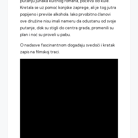
putanju junaka kultnog romana, počevši od kule.
Kretala se uz pomoć konjske zaprege, ali je tog jutra
popijeno i previše alkohola. Iako prvobitno članovi
ove družine nisu imali nameru da odustanu od svoje
putanje, dok su stigli do centra grada, promenili su
plan i noć su proveli u pabu.
O nadasve fascinantnom događaju svedoči i kratak
zapis na filmskoj traci.