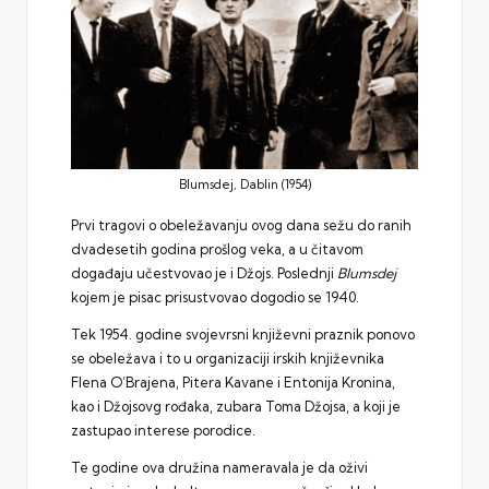
Blumsdej, Dablin (1954)
Prvi tragovi o obeležavanju ovog dana sežu do ranih
dvadesetih godina prošlog veka, a u čitavom
događaju učestvovao je i Džojs. Poslednji
Blumsdej
kojem je pisac prisustvovao dogodio se 1940.
Tek 1954. godine svojevrsni književni praznik ponovo
se obeležava i to u organizaciji irskih književnika
Flena O’Brajena, Pitera Kavane i Entonija Kronina,
kao i Džojsovg rođaka, zubara Toma Džojsa, a koji je
zastupao interese porodice.
Te godine ova družina nameravala je da oživi