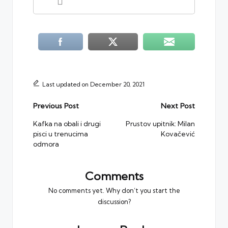
Last updated on December 20, 2021
Post
Previous Post
Next Post
navigation
Kafka na obali i drugi
Prustov upitnik: Milan
pisci u trenucima
Kovačević
odmora
Comments
No comments yet. Why don’t you start the
discussion?