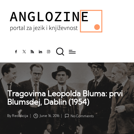
facebook.com
twitter.com
rss.com
linkedin.com
instagram.com
Tragovima Leopolda Bluma: prvi
Blumsdej, Dablin (1954)
By
Redakcija
June 16, 2016
No Comments
Posted
by