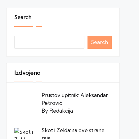
Search
Search
Izdvojeno
Prustov upitnik: Aleksandar
Petrović
By Redakcija
Skot i Zelda: sa ove strane
raja