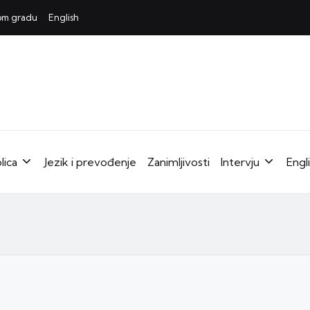
mom gradu
English
lica
Jezik i prevođenje
Zanimljivosti
Intervju
Engl