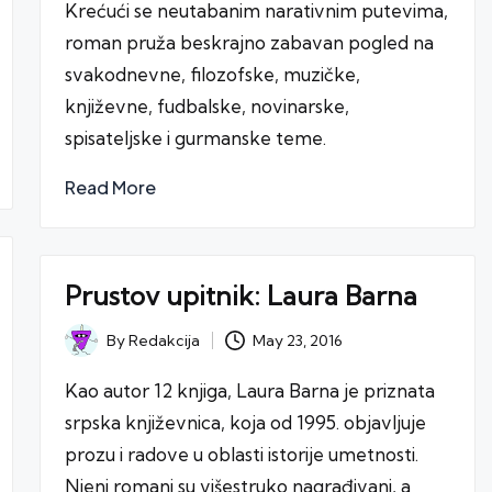
Krećući se neutabanim narativnim putevima,
roman pruža beskrajno zabavan pogled na
svakodnevne, filozofske, muzičke,
književne, fudbalske, novinarske,
spisateljske i gurmanske teme.
Read More
Prustov upitnik: Laura Barna
May 23, 2016
By
Redakcija
Posted
by
Kao autor 12 knjiga, Laura Barna je priznata
srpska književnica, koja od 1995. objavljuje
prozu i radove u oblasti istorije umetnosti.
Njeni romani su višestruko nagrađivani, a