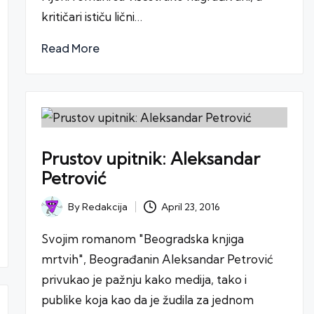
kritičari ističu lični…
Read More
Prustov upitnik: Aleksandar
Petrović
April 23, 2016
By
Redakcija
Posted
by
Svojim romanom "Beogradska knjiga
mrtvih", Beograđanin Aleksandar Petrović
privukao je pažnju kako medija, tako i
publike koja kao da je žudila za jednom