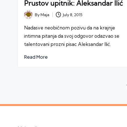
Prustov upitnik: Aleksandar Ilić
July 8, 2015
By
Maja
Posted
by
Nadasve neobičnom pozivu da na krajnje
intimna pitanja da svoj odgovor odazvao se
talentovani prozni pisac Aleksandar Ilić.
Read More
Posts
navigation