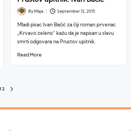
September 12, 2015
By
Maja
Posted
by
Mladi pisac Ivan Bačić za čiji roman prvenac
„Krvavo zeleno” kažu da je napisan u slavu
smrti odgovara na Prustov upitnik.
Read More
1
2
NEXT
PAGE