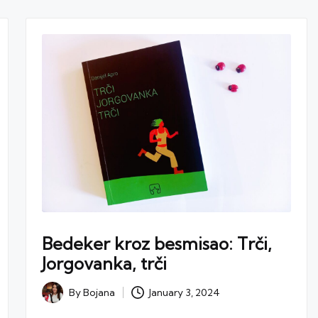
Bedeker kroz besmisao: Trči,
Jorgovanka, trči
January 3, 2024
By
Bojana
Posted
by