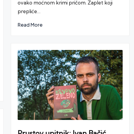
ovako moćnom krimi pričom. Zaplet koji
prepliće…
Read More
Prustov upitnik: Ivan Bačić