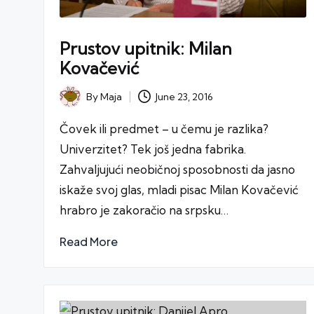
Prustov upitnik: Milan
Kovačević
June 23, 2016
By
Maja
Posted
by
Čovek ili predmet – u čemu je razlika?
Univerzitet? Tek još jedna fabrika.
Zahvaljujući neobičnoj sposobnosti da jasno
iskaže svoj glas, mladi pisac Milan Kovačević
hrabro je zakoračio na srpsku…
Read More