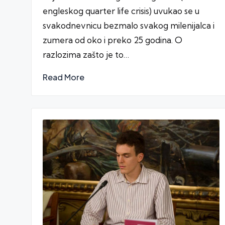
engleskog quarter life crisis) uvukao se u
svakodnevnicu bezmalo svakog milenijalca i
zumera od oko i preko 25 godina. O
razlozima zašto je to…
Read More