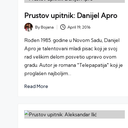
Prustov upitnik: Danijel Apro
April 19, 2016
By
Bojana
Posted
by
Rođen 1985. godine u Novom Sadu, Danijel
Apro je talentovani mladi pisac koji je svoj
rad velikim delom posvetio upravo ovom
gradu. Autor je romana "Telepapatija" koji je
proglašen najboljim…
Read More