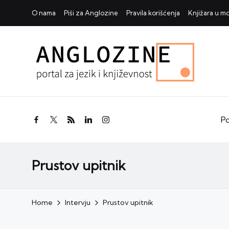
O nama
Piši za Anglozine
Pravila korišćenja
Knjižara u 
Po
facebook.com
twitter.com
rss.com
linkedin.com
instagram.com
Prustov upitnik
Home
Intervju
Prustov upitnik