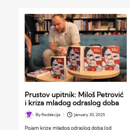
Prustov upitnik: Miloš Petrović
i kriza mladog odraslog doba
January 30, 2025
By
Redakcija
Posted
by
Pojam krize mladog odraslog doba (od