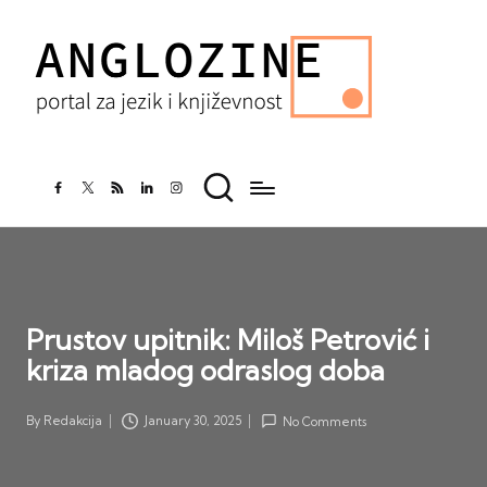
facebook.com
twitter.com
rss.com
linkedin.com
instagram.com
Prustov upitnik: Miloš Petrović i
kriza mladog odraslog doba
By
Redakcija
January 30, 2025
No Comments
Posted
by