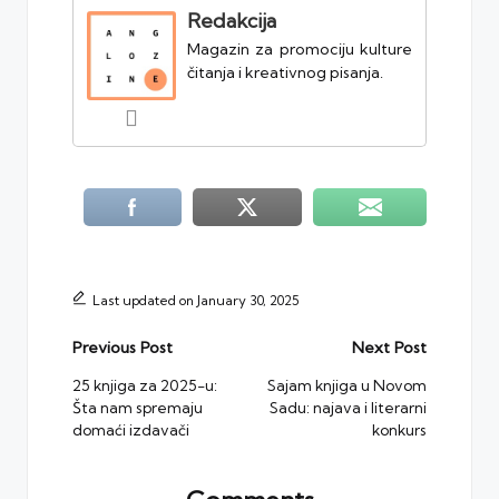
Redakcija
Magazin za promociju kulture
čitanja i kreativnog pisanja.
Last updated on January 30, 2025
Post
Previous Post
Next Post
navigation
25 knjiga za 2025-u:
Sajam knjiga u Novom
Šta nam spremaju
Sadu: najava i literarni
domaći izdavači
konkurs