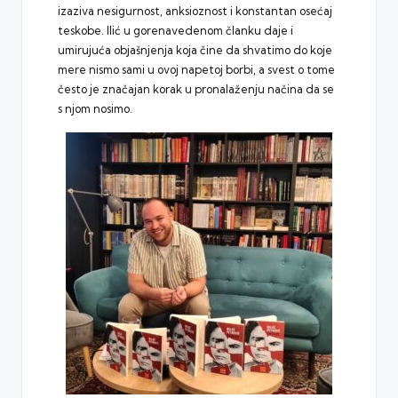
izaziva nesigurnost, anksioznost i konstantan osećaj
teskobe. Ilić u gorenavedenom članku daje i
umirujuća objašnjenja koja čine da shvatimo do koje
mere nismo sami u ovoj napetoj borbi, a svest o tome
često je značajan korak u pronalaženju načina da se
s njom nosimo.