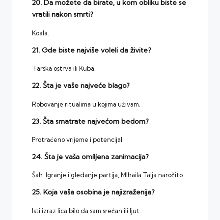
20. Da možete da birate, u kom obliku biste se
vratili nakon smrti?
Koala.
21. Gde biste najviše voleli da živite?
Farska ostrva ili Kuba.
22. Šta je vaše najveće blago?
Robovanje ritualima u kojima uživam.
23. Šta smatrate najvećom bedom?
Protraćeno vrijeme i potencijal.
24. Šta je vaša omiljena zanimacija?
Šah. Igranje i gledanje partija, MIhaila Talja naročito.
25. Koja vaša osobina je najizraženija?
Isti izraz lica bilo da sam srećan ili ljut.