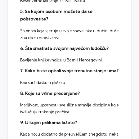
Besprizorno laktanje za sve i svašta.
5. Sa kojom osobom možete da se
poistovetite?
Sa onom koja vjeruje u svoje snove iako u dubini duše
zna da su neostvarivi.
6. Šta smatrate svojom najvećom ludošću?
Bavljenje književnošću u Bosni i Hercegovini.
7. Kako biste opisali svoje trenutno stanje uma?
Kao surf dasku u plićaku.
8. Koje su vrline precenjene?
Marljivost, upornost i sve slične mravlje discipline koje
isključuju traženje prečica.
9. U kojim prilikama lažete?
Kada hoću dodatno da preuveličam anegdotu, neka