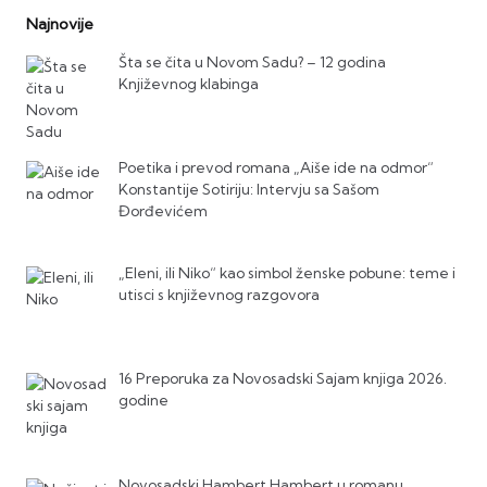
Najnovije
Šta se čita u Novom Sadu? – 12 godina
Književnog klabinga
Poetika i prevod romana „Aiše ide na odmor“
Konstantije Sotiriju: Intervju sa Sašom
Đorđevićem
„Eleni, ili Niko“ kao simbol ženske pobune: teme i
utisci s književnog razgovora
16 Preporuka za Novosadski Sajam knjiga 2026.
godine
Novosadski Hambert Hambert u romanu