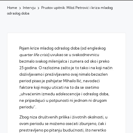
Home
Intervju
Prustov upitnik: Miloš Petrović i kriza mladog
odraslog doba
Pojam krize mladog odraslog doba (od engleskog
quarter life crisis
) uvukao se u svakodnevnicu
bezmalo svakog milenijalca i zumera od oko i preko
25 godina. O razlozima zašto je to tako i na koji način
doživljavamo i preživljavamo ovaj nimalo bezazlen
period
pisao je psihijatar Mihailo Ilić
, navodeći
faktore koji mogu uticati na to da se osetimo
„uhvaćenim između adolescencije i odraslog doba,
ne pripadajući u potpunosti ni jednom ni drugom
periodu“.
Zbog niza društvenih prilika i životnih okolnosti, u
ovom periodu se možemo osećati zbunjeno, čak i
prestravljeno po pitanju budućnosti, što neretko