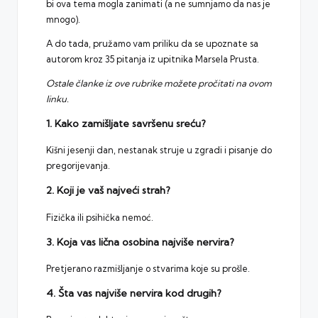
bi ova tema mogla zanimati (a ne sumnjamo da nas je
mnogo).
A do tada, pružamo vam priliku da se upoznate sa
autorom kroz 35 pitanja iz upitnika Marsela Prusta.
Ostale članke iz ove rubrike možete pročitati
na ovom
linku.
1. Kako zamišljate savršenu sreću?
Kišni jesenji dan, nestanak struje u zgradi i pisanje do
pregorijevanja.
2. Koji je vaš najveći strah?
Fizička ili psihička nemoć.
3. Koja vas lična osobina najviše nervira?
Pretjerano razmišljanje o stvarima koje su prošle.
4. Šta vas najviše nervira kod drugih?