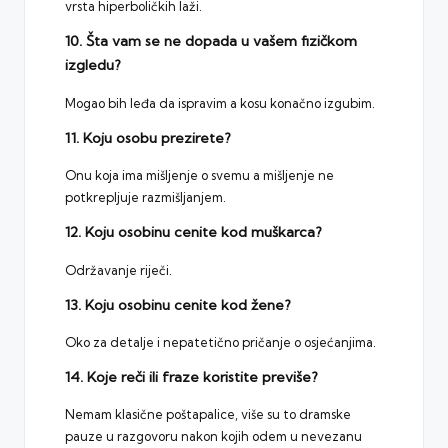
vrsta hiperboličkih laži.
10. Šta vam se ne dopada u vašem fizičkom
izgledu?
Mogao bih leđa da ispravim a kosu konačno izgubim.
11. Koju osobu prezirete?
Onu koja ima mišljenje o svemu a mišljenje ne
potkrepljuje razmišljanjem.
12. Koju osobinu cenite kod muškarca?
Održavanje riječi.
13. Koju osobinu cenite kod žene?
Oko za detalje i nepatetično pričanje o osjećanjima.
14. Koje reči ili fraze koristite previše?
Nemam klasične poštapalice, više su to dramske
pauze u razgovoru nakon kojih odem u nevezanu