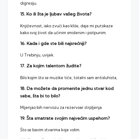
digresiju.
15. Ko ili šta je ljubav vašeg života?
Književnost, iako zvuči kao kliše, daje mi putokaze
kako svoj život da učinim smislenim i potpunim.
16. Kada i gde ste bili najsrećniji?
U Trebinju, uvijek.
17. Za kojim talentom žudite?
Bilo kojim što se muzike tiče, totalni sam antisluhista,
18. Da možete da promenite jednu stvar kod
sebe, šta bi to bilo?
Mijenjao bih nervozu za rezervoar strpljenja.
19. Šta smatrate svojim najvećim uspehom?
Što se bavim stvarima koje volim.