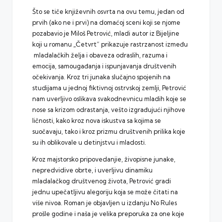
Što se tiče književnih osvrta na ovu temu, jedan od
prvih (ako ne i prvi) na domaćoj sceni koji se njome
pozabavio je Miloš Petrović, mladi autor iz Bijeljine
koji u romanu „Četvrt“ prikazuje rastrzanost između
mladalačkih želja i obaveza odraslih, razuma i
emocija, samougađanja i ispunjavanja društvenih
očekivanja. Kroz tri junaka slučajno spojenih na
studijama u jednoj fiktivnoj ostrvskoj zemlji, Petrović
nam uverljivo oslikava svakodnevnicu mladih koje se
nose sa krizom odrastanja, vešto izgrađujući njihove
ličnosti, kako kroz nova iskustva sa kojima se
suočavaju, tako i kroz prizmu društvenih prilika koje
su ih oblikovale u detinjstvu i mladosti.
Kroz majstorsko pripovedanjie, živopisne junake,
nepredvidive obrte, i uverljivu dinamiku
mladalačkog društvenog života, Petrović gradi
jednu upečatljivu alegoriju koja se može čitati na
više nivoa. Roman je objavljen
u izdanju No Rules
prošle godine
i naša je velika preporuka za one koje