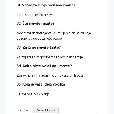
31. Nabrojte svoja omiljena imena?
Toni, Kristofer, Poli i Silvio.
32. Šta najviše mrzite?
Nedostatak dostojanstva i mišljenje da se mržnja
vezuje isključivo za loše osobe.
33. Za čime najviše žalite?
Za izgubljenim godinama tokom pandemije.
34. Kako biste voleli da umrete?
Zdrav i prav, na nogama, u nekoj vrsti lapota.
35. Koja je vaša ideja vodilja?
Ciljevi bez očekivanja.
Author
Recent Posts