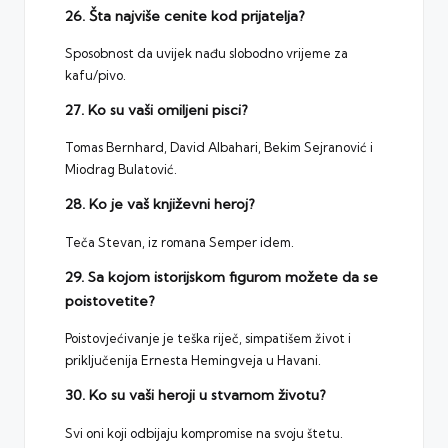
26. Šta najviše cenite kod prijatelja?
Sposobnost da uvijek nađu slobodno vrijeme za
kafu/pivo.
27. Ko su vaši omiljeni pisci?
Tomas Bernhard, David Albahari, Bekim Sejranović i
Miodrag Bulatović.
28. Ko je vaš književni heroj?
Teča Stevan, iz romana Semper idem.
29. Sa kojom istorijskom figurom možete da se
poistovetite?
Poistovjećivanje je teška riječ, simpatišem život i
priključenija Ernesta Hemingveja u Havani.
30. Ko su vaši heroji u stvarnom životu?
Svi oni koji odbijaju kompromise na svoju štetu.