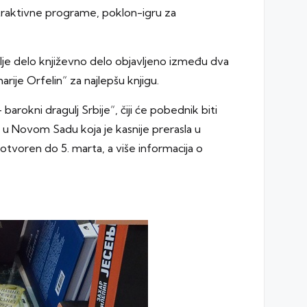
atraktivne programe, poklon-igru za
olje delo književno delo objavljeno između dva
harije Orfelin“ za najlepšu knjigu.
arokni dragulj Srbije“, čiji će pobednik biti
 u Novom Sadu koja je kasnije prerasla u
 otvoren do 5. marta, a više informacija o