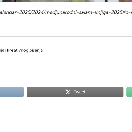
r/kalendar-2025/2024/medjunarodni-sajam-knjiga-2025#o-
a i kreativnog pisanja.
Tweet