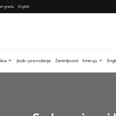
mom gradu
English
lica
Jezik i prevođenje
Zanimljivosti
Intervju
Engl