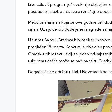
Iako celovit program još uvek nije objavljen,
o
posetioce, izložbe, festivale i značajne popus
Među priznanjima koja će ove godine biti dode
sajma. Uz nju će biti dodeljene i nagrade za naj
U susret Sajmu, Gradska biblioteka u Novom Sad
proglašen 18. marta. Konkurs je objavljen po
Gradsku biblioteku, a čiji se jedan od najstar
uslovima učešća može se naći
na sajtu Gradsk
Događaj će se održati u Hali 1 Novosadskog saj