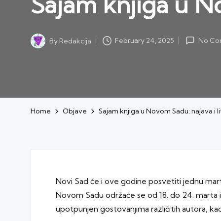
Sajam knjiga u No
February 24, 2025
By
Redakcija
No Co
Posted
by
Home
Objave
Sajam knjiga u Novom Sadu: najava i li
Novi Sad će i ove godine posvetiti jednu martov
Novom Sadu održaće se od 18. do 24. marta i t
upotpunjen gostovanjima različitih autora, ka