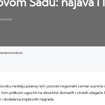
vom Sadu: najava i l
mments
terarni konkurs
sku nedelju pisanoj reči i postati regionalni centar susreta iz
om prilikom ugostiti na desetine domaćih i stranih izlagača. 
o i dodelama književnih nagrada.