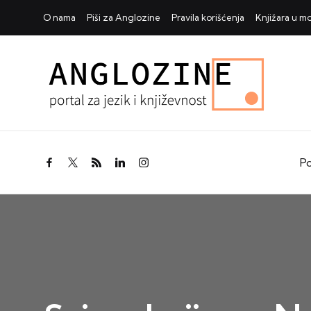
O nama
Piši za Anglozine
Pravila korišćenja
Knjižara u 
Po
facebook.com
twitter.com
rss.com
linkedin.com
instagram.com