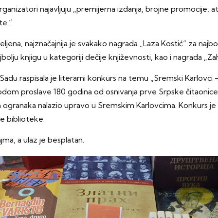
rganizatori najavljuju
„premijerna izdanja, brojne promocije, 
te.“
ljena, najznačajnija je svakako nagrada „Laza Kostić“ za najb
bolju knjigu u kategoriji dečije književnosti, kao i nagrada „Za
u raspisala je literarni konkurs na temu „Sremski Karlovci – b
vodom proslave 180 godina od osnivanja prve Srpske čitaonice
ijih ogranaka nalazio upravo u Sremskim Karlovcima. Konkurs je
e biblioteke.
ma, a ulaz je besplatan.