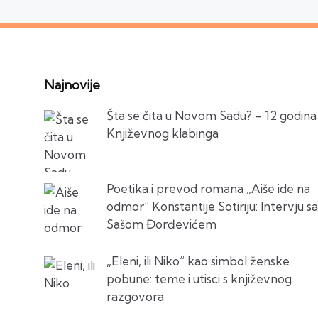
Najnovije
Šta se čita u Novom Sadu? – 12 godina
Književnog klabinga
Poetika i prevod romana „Aiše ide na
odmor“ Konstantije Sotiriju: Intervju sa
Sašom Đorđevićem
„Eleni, ili Niko“ kao simbol ženske
pobune: teme i utisci s književnog
razgovora