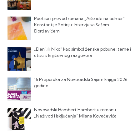
Poetika i prevod romana „Aiše ide na odmor“
Konstantije Sotiriju: Intervju sa Sašom
Đorđevićem
„Eleni, ili Niko“ kao simbol ženske pobune: teme i
utisci s književnog razgovora
16 Preporuka za Novosadski Sajam knjiga 2026.
godine
Novosadski Hambert Hambert u romanu
„Neživoti i isključenja“ Milana Kovačevića