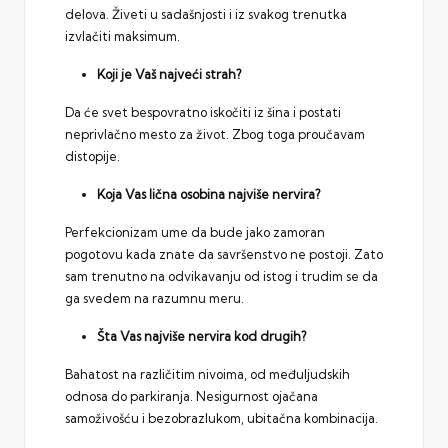
delova. Živeti u sadašnjosti i iz svakog trenutka
izvlačiti maksimum.
Koji je Vaš najveći strah?
Da će svet bespovratno iskočiti iz šina i postati
neprivlačno mesto za život. Zbog toga proučavam
distopije.
Koja Vas lična osobina najviše nervira?
Perfekcionizam ume da bude jako zamoran
pogotovu kada znate da savršenstvo ne postoji. Zato
sam trenutno na odvikavanju od istog i trudim se da
ga svedem na razumnu meru.
Šta Vas najviše nervira kod drugih?
Bahatost na različitim nivoima, od međuljudskih
odnosa do parkiranja. Nesigurnost ojačana
samoživošću i bezobrazlukom, ubitačna kombinacija.