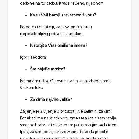
osobine na tu osobu. Kraće rečeno, nijednom.
Ko su Vaši heroji u stvarnom životu?
Porodica i prijatelji, kao i svi oni koji su u
nepokolebljivoj potrazi za smislom.
Nabrojte Vaša omiljena imena?
Igor i Teodora
Šta najviše mrzite?
Ne mrzim ništa. Otrovna stanja uma izbegavam u
širokom luku.
Za čime najviše žalite?
Žaljenje je življenje u prošlosti. Ne žalim ni za čim.
Ponekad me na kratko obuzme seta što nisam ranije
smogao hrabrosti da krenem putem kojim sada idem.
Ipak, za sve postoji pravo vreme tako da je bolje
usredsrediti se na ono što želite nego da žalite.