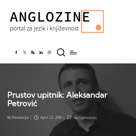
facebook.com
twitter.com
rss.com
linkedin.com
instagram.com
Prustov upitnik: Aleksandar
Petrović
By
Redakcija
April 23, 2016
No Comments
Posted
by