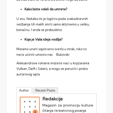
Kako biste voleli da umrete?
U snu. Nekako mi je logično posle svakodnevnih
vežbanja tih malih smrti samo skliznemo u veliku,
konačnu. I onda se probudimo.
Koja je Vaša ideja vodilja?
Moramo uneti sopstveno svetlo u mrak, niko to
neće učiniti umesto nas. Bukovski
Aleksandrove romane možete naći u knjižarama
Vulkan, Delfi i Solaris, a mogu se poručiti i preko
autorovog sajta
.
Author
Recent Posts
Redakcija
Magazin za promociju kulture
čitanja i kreativnog pisanja.