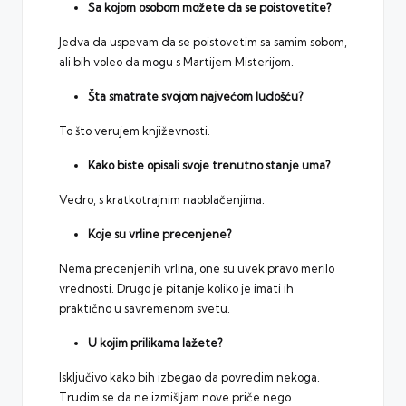
Sa kojom osobom možete da se poistovetite?
Jedva da uspevam da se poistovetim sa samim sobom,
ali bih voleo da mogu s Martijem Misterijom.
Šta smatrate svojom najvećom ludošću?
To što verujem književnosti.
Kako biste opisali svoje trenutno stanje uma?
Vedro, s kratkotrajnim naoblačenjima.
Koje su vrline precenjene?
Nema precenjenih vrlina, one su uvek pravo merilo
vrednosti. Drugo je pitanje koliko je imati ih
praktično u savremenom svetu.
U kojim prilikama lažete?
Isključivo kako bih izbegao da povredim nekoga.
Trudim se da ne izmišljam nove priče nego