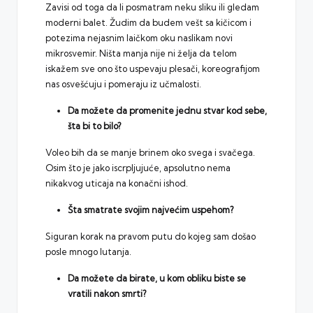
Zavisi od toga da li posmatram neku sliku ili gledam
moderni balet. Žudim da budem vešt sa kičicom i
potezima nejasnim laičkom oku naslikam novi
mikrosvemir. Ništa manja nije ni želja da telom
iskažem sve ono što uspevaju plesači, koreografijom
nas osvešćuju i pomeraju iz učmalosti.
Da možete da promenite jednu stvar kod sebe,
šta bi to bilo?
Voleo bih da se manje brinem oko svega i svačega.
Osim što je jako iscrpljujuće, apsolutno nema
nikakvog uticaja na konačni ishod.
Šta smatrate svojim najvećim uspehom?
Siguran korak na pravom putu do kojeg sam došao
posle mnogo lutanja.
Da možete da birate, u kom obliku biste se
vratili nakon smrti?