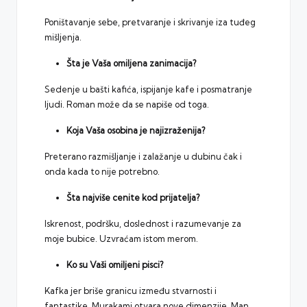
Poništavanje sebe, pretvaranje i skrivanje iza tuđeg
mišljenja.
Šta je Vaša omiljena zanimacija?
Sedenje u bašti kafića, ispijanje kafe i posmatranje
ljudi. Roman može da se napiše od toga.
Koja Vaša osobina je najizraženija?
Preterano razmišljanje i zalažanje u dubinu čak i
onda kada to nije potrebno.
Šta najviše cenite kod prijatelja?
Iskrenost, podršku, doslednost i razumevanje za
moje bubice. Uzvraćam istom merom.
Ko su Vaši omiljeni pisci?
Kafka jer briše granicu između stvarnosti i
fantastike, Murakami otvara nove dimenzije, Man