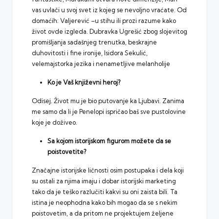
vas uvlači u svoj svet iz kojeg se nevoljno vraćate. Od
domaćih: Valjerević –u stihu ili prozi razume kako
život ovde izgleda. Dubravka Ugrešić zbog slojevitog
promišljanja sadašnjeg trenutka, beskrajne
duhovitosti i fine ironije, Isidora Sekulić,
velemajstorka jezika i nenametljive melanholije
Ko je Vaš književni heroj?
Odisej. Život mu je bio putovanje ka Ljubavi. Zanima
me samo da li je Penelopi ispričao baš sve pustolovine
koje je doživeo.
Sa kojom istorijskom figurom možete da se
poistovetite?
Značajne istorijske ličnosti osim postupaka i dela koji
su ostali za njima imaju i dobar istorijski marketing
tako da je teško razlučiti kakvi su oni zaista bili. Ta
istina je neophodna kako bih mogao da se s nekim
poistovetim, a da pritom ne projektujem željene