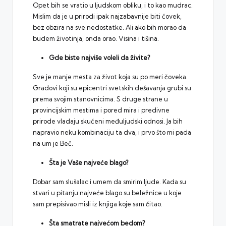
Opet bih se vratio u ljudskom obliku, i to kao mudrac.
Mislim da je u prirodi ipak najzabavnije biti čovek,
bez obzira na sve nedostatke. Ali ako bih morao da
budem životinja, onda orao. Visina i tišina.
Gde biste najviše voleli da živite?
Sve je manje mesta za život koja su po meri čoveka.
Gradovi koji su epicentri svetskih dešavanja grubi su
prema svojim stanovnicima. S druge strane u
provincijskim mestima i pored mira i predivne
prirode vladaju skučeni međuljudski odnosi. Ja bih
napravio neku kombinaciju ta dva, i prvo što mi pada
na um je Beč.
Šta je Vaše najveće blago?
Dobar sam slušalac i umem da smirim ljude. Kada su
stvari u pitanju najveće blago su beležnice u koje
sam prepisivao misli iz knjiga koje sam čitao.
Šta smatrate najvećom bedom?