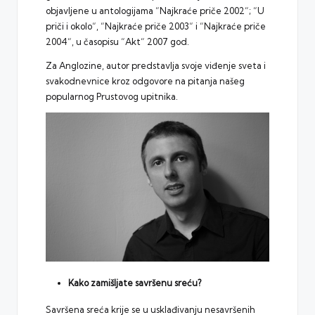
objavljene u antologijama “Najkraće priče 2002“; “U
priči i okolo“, “Najkraće priče 2003“ i “Najkraće priče
2004“, u časopisu “Akt“ 2007 god.
Za Anglozine, autor predstavlja svoje viđenje sveta i
svakodnevnice kroz odgovore na pitanja našeg
popularnog
Prustovog upitnika
.
Kako zamišljate savršenu sreću?
Savršena sreća krije se u usklađivanju nesavršenih