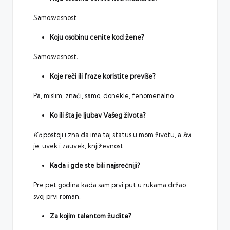
Samosvesnost.
Koju osobinu cenite kod žene?
Samosvesnost
.
Koje reči ili fraze koristite previše?
Pa, mislim, znači, samo, donekle, fenomenalno.
Ko ili šta je ljubav Vašeg života?
Ko
postoji i zna da ima taj status u mom životu, a
šta
je, uvek i zauvek, književnost.
Kada i gde ste bili najsrećniji?
Pre pet godina kada sam prvi put u rukama držao
svoj prvi roman.
Za kojim talentom žudite?