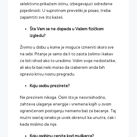
selektivno prikažem istinu, izbegavajući određene
pojedinosti. U suprotnom preveliki je posao, treba
zapamtiti sve što kažeš.
Šta Vam se ne dopada u Vašem fizičkom
izgledu?
Živimo u dobu u kome je moguće izmeniti skoro sve
na sebi. Pitanje je samo da li to zaista želimo i kakav
će biti ishod ako to uradimo. Volim svoje nedostatke,
ali ako bi baš neki morao da izaberem onda bih
ispravio krivu nosnu pregradu.
Koju osobu prezirete?
Ne prezirem nikoga. Osim što je nesvrsishodno,
zahteva ulaganje energije i vremena kojih u ovom
ograničenom postojanju nemamo baš za bacanje. Taj
mučni osečaj ionako je uvek okrenut ka unutra, čak i
kada mislimo da nije.
Koju osobinu cenite kod muškarca?