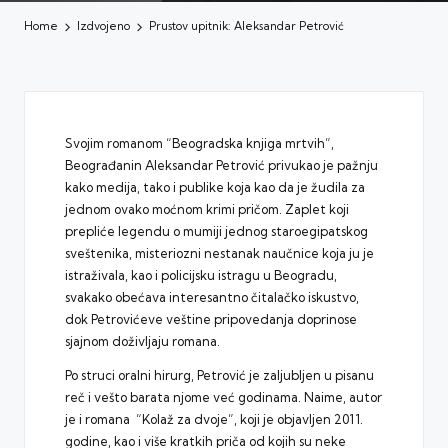
Home
Izdvojeno
Prustov upitnik: Aleksandar Petrović
Svojim romanom “Beogradska knjiga mrtvih”,
Beograđanin Aleksandar Petrović privukao je pažnju
kako medija, tako i publike koja kao da je žudila za
jednom ovako moćnom krimi pričom. Zaplet koji
prepliće legendu o mumiji jednog staroegipatskog
sveštenika, misteriozni nestanak naučnice koja ju je
istraživala, kao i policijsku istragu u Beogradu,
svakako obećava interesantno čitalačko iskustvo,
dok Petrovićeve veštine pripovedanja doprinose
sjajnom doživljaju romana.
Po struci oralni hirurg, Petrović je zaljubljen u pisanu
reč i vešto barata njome već godinama. Naime, autor
je i romana “Kolaž za dvoje”, koji je objavljen 2011.
godine, kao i više kratkih priča od kojih su neke