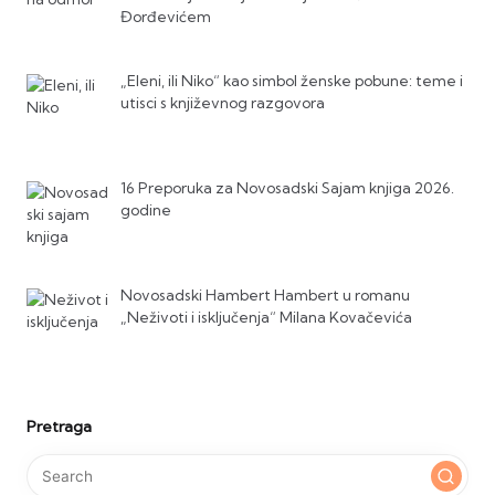
Đorđevićem
„Eleni, ili Niko“ kao simbol ženske pobune: teme i
utisci s književnog razgovora
16 Preporuka za Novosadski Sajam knjiga 2026.
godine
Novosadski Hambert Hambert u romanu
„Neživoti i isključenja“ Milana Kovačevića
Pretraga