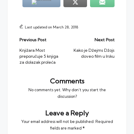
Last updated on March 28, 2018
Post
Previous Post
Next Post
navigation
Knjižara Most
Kako je Džejms Džojs
preporučuje 5 knjiga
doveo film u Irsku
za dolazak proleća
Comments
No comments yet. Why don’t you start the
discussion?
Leave a Reply
Your email address will not be published.
Required
fields are marked
*