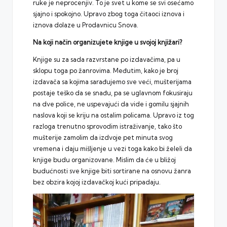
ruke je neprocenjiv. To je svet u kome se svi osećamo
sjajno i spokojno. Upravo zbog toga čitaoci iznova i
iznova dolaze u Prodavnicu Snova.
Na koji način organizujete knjige u svojoj knjižari?
Knjige su za sada razvrstane po izdavačima, pa u
sklopu toga po žanrovima. Međutim, kako je broj
izdavača sa kojima sarađujemo sve veći, mušterijama
postaje teško da se snađu, pa se uglavnom fokusiraju
na dve police, ne uspevajući da vide i gomilu sjajnih
naslova koji se kriju na ostalim policama. Upravo iz tog
razloga trenutno sprovodim istraživanje, tako što
mušterije zamolim da izdvoje pet minuta svog
vremena i daju mišljenje u vezi toga kako bi želeli da
knjige budu organizovane. Mislim da će u bližoj
budućnosti sve knjige biti sortirane na osnovu žanra
bez obzira kojoj izdavačkoj kući pripadaju.