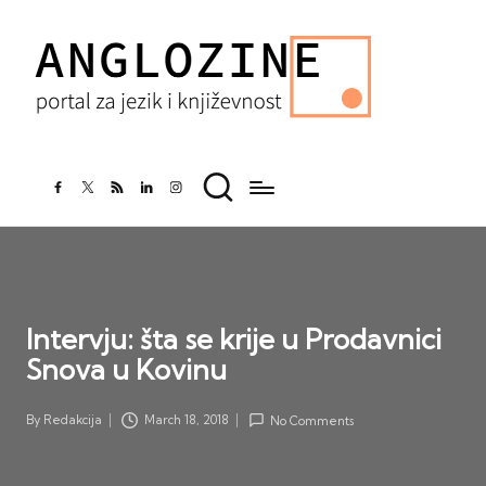
facebook.com
twitter.com
rss.com
linkedin.com
instagram.com
Intervju: šta se krije u Prodavnici
Snova u Kovinu
By
Redakcija
March 18, 2018
No Comments
Posted
by