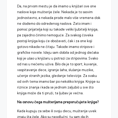
Da, na prvom mestu je da imamo u knjižari sve one
naslove koje mušterije žele. Nekada je to sasvim
jednostavno, a nekada prođe malo više vremena dok
ne dođemo do određenog naslova. Zato imam i
pomoć prijatelja koji su takođe veliki ljubitelji knjiga,
pa zajedno činimo nemoguće. Za svakog čoveka
postoji knjiga koju će obožavati, čak i za one koji
gotovo nikada ne čitaju. Takođe imamo stripove i
grafičke novele. Ideju sam dobila od jednog dečaka
koji je ušao u knjižaru u potrazi za stripovima. Svako
od nas u nečemu uživa. Bilo da je to sport, kuvanje,
vaspitavanje dece, igranje šaha, slušanje muzike,
učenje stranih jezika, gledanje televizije. Za svaku
od ovih tema imamo bar po nekoliko knjiga. Knjige su
riznice znanja i kada se jednom zaljubiš u sve što
knjiga može da ti pruži, ta ljubav je večna.
Na osnovu čega mušterijama preporučujete knjige?
Kada kupuju za sebe ili svoju decu, mušterije uvek
znaju šta žele. Ako su neodlučni, tu sam da ih