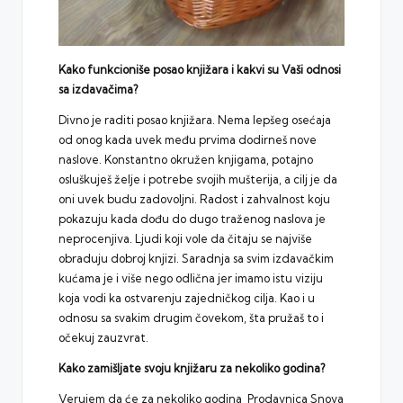
Kako funkcioniše posao knjižara i kakvi su Vaši odnosi
sa izdavačima?
Divno je raditi posao knjižara. Nema lepšeg osećaja
od onog kada uvek među prvima dodirneš nove
naslove. Konstantno okružen knjigama, potajno
osluškuješ želje i potrebe svojih mušterija, a cilj je da
oni uvek budu zadovoljni. Radost i zahvalnost koju
pokazuju kada dođu do dugo traženog naslova je
neprocenjiva. Ljudi koji vole da čitaju se najviše
obraduju dobroj knjizi. Saradnja sa svim izdavačkim
kućama je i više nego odlična jer imamo istu viziju
koja vodi ka ostvarenju zajedničkog cilja. Kao i u
odnosu sa svakim drugim čovekom, šta pružaš to i
očekuj zauzvrat.
Kako zamišljate svoju knjižaru za nekoliko godina?
Verujem da će za nekoliko godina Prodavnica Snova