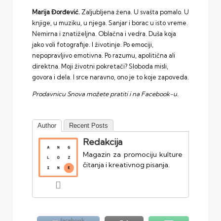
Marija Đorđević.
Zaljubljena žena. U svašta pomalo. U
knjige, u muziku, u njega. Sanjar i borac u isto vreme.
Nemirna i znatiželjna. Oblačna i vedra. Duša koja
jako voli fotografije. I životinje. Po emociji,
nepopravljivo emotivna. Po razumu, apolitična ali
direktna. Moji životni pokretači? Sloboda misli,
govora i dela. I srce naravno, ono je to koje zapoveda.
Prodavnicu Snova
možete pratiti i na Facebook-u
.
Author
Recent Posts
Redakcija
Magazin za promociju kulture
čitanja i kreativnog pisanja.