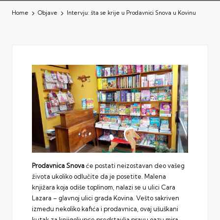
Home
Objave
Intervju: šta se krije u Prodavnici Snova u Kovinu
Prodavnica Snova
će postati neizostavan deo vašeg
života ukoliko odlučite da je posetite. Malena
knjižara koja odiše toplinom, nalazi se u ulici Cara
Lazara – glavnoj ulici grada Kovina. Vešto sakriven
između nekoliko kafića i prodavnica, ovaj ušuškani
kutak za knjigoljupce predstavlja pravu oazu mira.