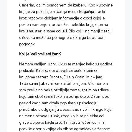
usmerim, da im pomognem da izaberu. Kod kupovine
knjige za poklon je situacija malo drugačija. Tada
kroz razgovor dobijam informacije o osobi kojoj je
poklon namenjen, predložim nekoliko knjiga, pa na
kraju mušterija sama odluči. Bilo koji, i najmanji detalj
o čoveku može da pomogne da knjiga bude pun
pogodak.
Koji je Vaš omiljeni žanr?
Nemam omiljeni žanr. Ukus se menjao kako su godine
prolazile. Kao i svaka devojčica počela sam sa
knjigama sestara Bronte, Džejn Ostin, Mir – Jam.
Tada su mi ljubavni romani bili omiljeni. Vremenom
sam prešla na neke ozbiljnije teme, zatim na trilere
koje sam obožavala tokom srednje škole. Zatim sledi
period kada sam čitala popularnu psihologiju,
priručnike o odgajanju dece… Sada volim knjige koje
na mene ostave utisak, zbog kojih se naježim od
glave do pete kada pročitam prvu rečenicu. Ima
previše dobrih knjiga da bih se ograničavala žanrom.