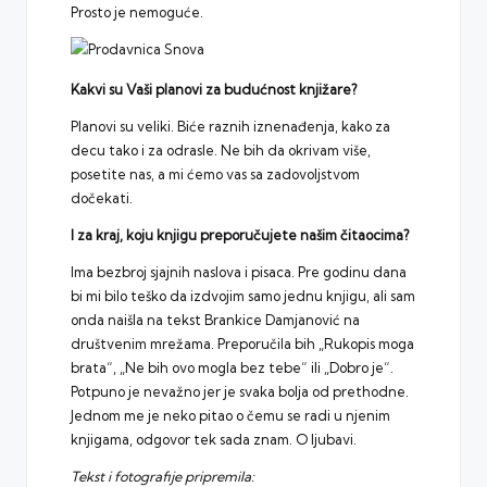
Prosto je nemoguće.
Kakvi su Vaši planovi za budućnost knjižare?
Planovi su veliki. Biće raznih iznenađenja, kako za
decu tako i za odrasle. Ne bih da okrivam više,
posetite nas, a mi ćemo vas sa zadovoljstvom
dočekati.
I za kraj, koju knjigu preporučujete našim čitaocima?
Ima bezbroj sjajnih naslova i pisaca. Pre godinu dana
bi mi bilo teško da izdvojim samo jednu knjigu, ali sam
onda naišla na tekst Brankice Damjanović na
društvenim mrežama. Preporučila bih „Rukopis moga
brata“, „Ne bih ovo mogla bez tebe“ ili „Dobro je“.
Potpuno je nevažno jer je svaka bolja od prethodne.
Jednom me je neko pitao o čemu se radi u njenim
knjigama, odgovor tek sada znam. O ljubavi.
Tekst i fotografije pripremila: