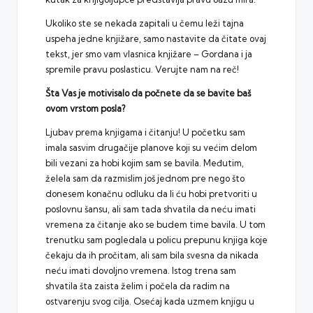
Ukoliko ste se nekada zapitali u čemu leži tajna
uspeha jedne knjižare, samo nastavite da čitate ovaj
tekst, jer smo vam vlasnica knjižare – Gordana i ja
spremile pravu poslasticu. Verujte nam na reč!
Šta Vas je motivisalo da počnete da se bavite baš
ovom vrstom posla?
Ljubav prema knjigama i čitanju! U početku sam
imala sasvim drugačije planove koji su većim delom
bili vezani za hobi kojim sam se bavila. Međutim,
želela sam da razmislim još jednom pre nego što
donesem konačnu odluku da li ću hobi pretvoriti u
poslovnu šansu, ali sam tada shvatila da neću imati
vremena za čitanje ako se budem time bavila. U tom
trenutku sam pogledala u policu prepunu knjiga koje
čekaju da ih pročitam, ali sam bila svesna da nikada
neću imati dovoljno vremena. Istog trena sam
shvatila šta zaista želim i počela da radim na
ostvarenju svog cilja. Osećaj kada uzmem knjigu u