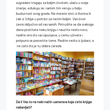
sugrađani tragaju za boljim životom, ulažu u svoje
znanje, edukuju se i samim tim veruju u bolju
budućnost ovog grada. Ne morate otići iz Kovina ili
čak iz Srbije u potrazi za nečim boljim. Vaš život
zavisi isključivo od vas samih. Potrudite se da svakoga
dana pročitate neku knjigu i naučite nešto novo,
nađite ono što vas ispunjava, u čemu uživate i
potpuno se posvetite tome. Radite nešto iz ljubavi, a
ne zato što je tu dobra zarada.
Da li Vas to na neki način usmerava koje ćete knjige
nabavljati?