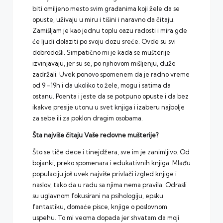
biti omiljeno mesto svim građanima koji žele da se
opuste, uživaju u miru i tišini i naravno da čitaju.
Zamišljam je kao jednu toplu oazu radosti i mira gde
će ljudi dolaziti po svoju dozu sreće. Ovde su svi
dobrodošli. Simpatično mi je kada se mušterije
izvinjavaju, jer su se, po njihovom mišljenju, duže
zadržali. Uvek ponovo spomenem da je radno vreme
od 9 -19h i da ukoliko to žele, mogu i satima da
ostanu. Poenta i jeste da se potpuno opuste i da bez
ikakve presije utonu u svet knjiga i izaberu najbolje
za sebe ili za poklon dragim osobama.
Šta najviše čitaju Vaše redovne mušterije?
Što se tiče dece i tinejdžera, sve im je zanimljivo. Od
bojanki, preko spomenara i edukativnih knjiga. Mlađu
populaciju još uvek najviše privlači izgled knjige i
naslov, tako da u radu sa njima nema pravila. Odrasli
su uglavnom fokusirani na psihologiju, epsku
fantastiku, domaće pisce, knjige o poslovnom
uspehu. To mi veoma dopada jer shvatam da moji