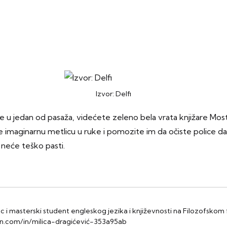
Izvor: Delfi
u jedan od pasaža, videćete zeleno bela vrata knjižare Most.
 imaginarnu metlicu u ruke i pomozite im da očiste police da 
neće teško pasti.
ac i masterski student engleskog jezika i književnosti na Filozofsko
edin.com/in/milica-dragićević-353a95ab