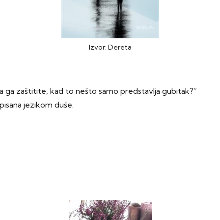
Izvor: Dereta
 ga zaštitite, kad to nešto samo predstavlja gubitak?“
opisana jezikom duše.