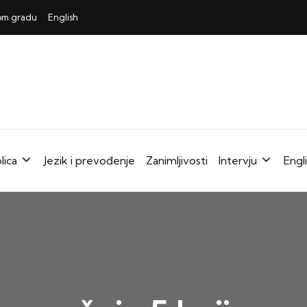
mom gradu
English
lica
Jezik i prevođenje
Zanimljivosti
Intervju
Engl