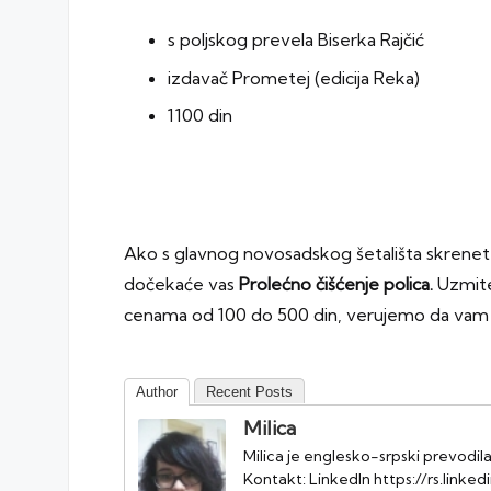
s poljskog prevela Biserka Rajčić
izdavač Prometej (edicija Reka)
1100 din
Ako s glavnog novosadskog šetališta skrenete 
dočekaće vas
Prolećno čišćenje polica
.
Uzmite
cenama od 100 do 500 din, verujemo da vam 
Author
Recent Posts
Milica
Milica je englesko-srpski prevodil
Kontakt: LinkedIn https://rs.link