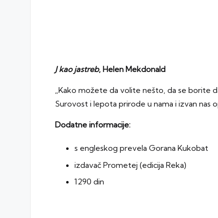
J kao jastreb
, Helen Mekdonald
„Kako možete da volite nešto, da se borite da
Surovost i lepota prirode u nama i izvan nas 
Dodatne informacije:
s engleskog prevela Gorana Kukobat
izdavač Prometej (edicija Reka)
1290 din