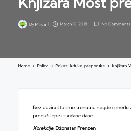
Knjižara Most pre
March 16, 2018
By
Milica
No Comments
Posted
by
Home
Polica
Prikazi, kritike, preporuke
Knjižara 
Bez obzira što smo trenutno negde između zi
produži lepe i sunčane dane.
Korekcije
, Džonatan Frenzen