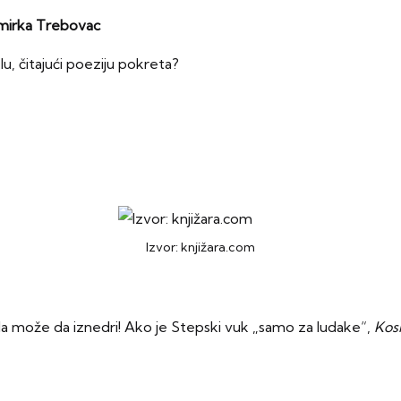
omirka Trebovac
u, čitajući poeziju pokreta?
Izvor: knjižara.com
a može da iznedri! Ako je Stepski vuk „samo za ludake“,
Kos