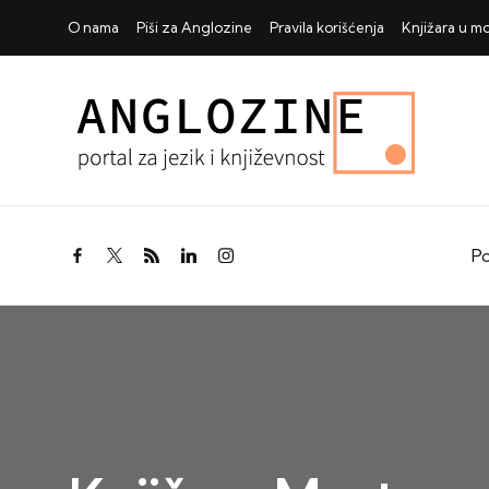
O nama
Piši za Anglozine
Pravila korišćenja
Knjižara u 
Po
facebook.com
twitter.com
rss.com
linkedin.com
instagram.com