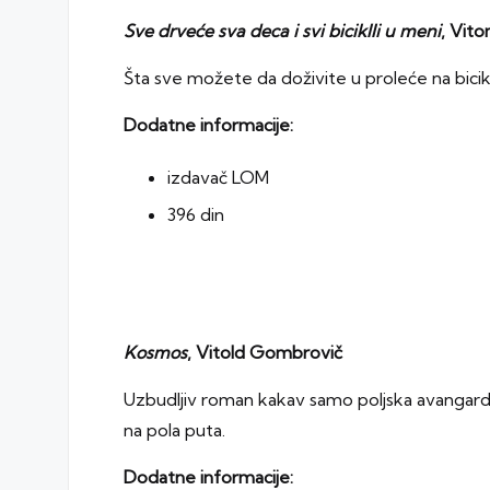
Sve drveće sva deca i svi biciklli u meni
, Vit
Šta sve možete da doživite u proleće na bicikl
Dodatne informacije:
izdavač LOM
396 din
Kosmos
, Vitold Gombrovič
Uzbudljiv roman kakav samo poljska avangard
na pola puta.
Dodatne informacije: