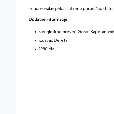
Fenomenalan prikaz intimne porodične disfunk
Dodatne informacije:
s engleskog preveo Goran Kapetanović
izdavač Dereta
1980 din