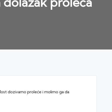
a dolazak proleća
 Most dozivamo proleće i molimo ga da