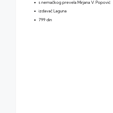
s nemačkog prevela Mirjana V. Popović
izdavač Laguna
799 din