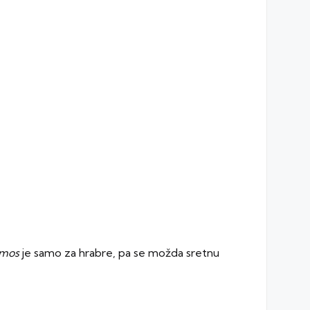
mos
je samo za hrabre, pa se možda sretnu