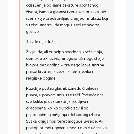
odsečen je od same teksture spontanog
života, žamora glasova i zvukova, proizvoljnih
scena koje predstavljaju onaj jedini luksuz koji
su pisci smatrali da mogu uzeti zdravo za
gotovo.
To više nije slučaj.
Živ je, da, ali princip slobodnog izražavanja,
demokratski uzvik, mnogo je tiši nego što je
bio pre pet godina – pre nego što je smrtna
presuda zategla veze između jezika i
religijske dogme.
Ruždi je postao glasnik između čitalaca i
pisaca, u pravom smislu te reči. Podseća nas
sve koliko je ova saradnja osetljiva i
dragocena, koliko duboko zavisi od
pojedinačnog mišljenja i slobodnog izbora.
Svaka knjiga nosi teret moguće uvrede. Ali
postoji intimni ugovor između dvoje učesnika,