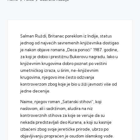
Salman Ruždi, Britanac poreklom iz Indije, status
jednog od najvećih savremenih književnika dostigao
je nakon objave romana „Deca ponoći“ 1987. godine,
za koji je dobio i prestižnu Bukerovu nagradu. Iako u
književnim krugovima dobro poznat po veštini
umetničkog izraza, u širim, ne-književnim
krugovima, njegovo ime često odzvanja
kontroverzom zbog koje je bio u žiži javnosti više od
jedne decenije.
Naime, njegov roman „Satanski stihovi“, koji
naslovom, ali i sadržinom, aludira na niz
kontroverznih stihova za koje se veruje da su
nekada predstavljali deo Kurana, a koji su kasnije
izbačeni zbog svoje jeretičke prirode, ubrzo po
objavljivanju propraćen je osudom islamskog vođe.