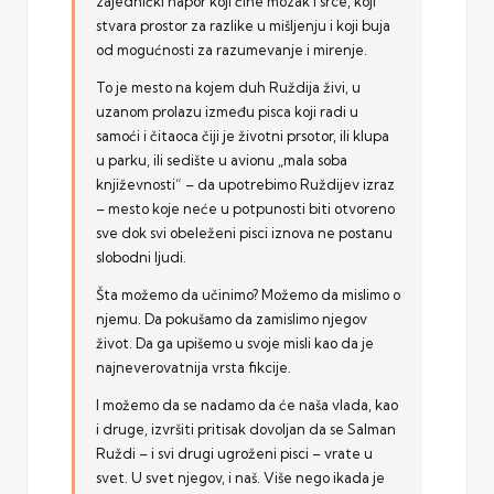
zajednički napor koji čine mozak i srce, koji
stvara prostor za razlike u mišljenju i koji buja
od mogućnosti za razumevanje i mirenje.
To je mesto na kojem duh Ruždija živi, u
uzanom prolazu između pisca koji radi u
samoći i čitaoca čiji je životni prsotor, ili klupa
u parku, ili sedište u avionu „mala soba
književnosti“ – da upotrebimo Ruždijev izraz
– mesto koje neće u potpunosti biti otvoreno
sve dok svi obeleženi pisci iznova ne postanu
slobodni ljudi.
Šta možemo da učinimo? Možemo da mislimo o
njemu. Da pokušamo da zamislimo njegov
život. Da ga upišemo u svoje misli kao da je
najneverovatnija vrsta fikcije.
I možemo da se nadamo da će naša vlada, kao
i druge, izvršiti pritisak dovoljan da se Salman
Ruždi – i svi drugi ugroženi pisci – vrate u
svet. U svet njegov, i naš. Više nego ikada je