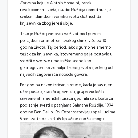
Fatva
na koju je Ajatola Homeini, iranski
revolucionarni vođa, osudio Ruždija nametnula je
svakom islamskom verniku svetu dužnost da
književnika zbog jeresi ubije.
Tako je Ruždi primoran na život pod punom
policijskom prismotrom, svakog dana, više od 10
godina života. Taj period, iako sigurno neizmerno
težak za književnika, istovremeno ga je postavio u
središte svetske umetničke scene kao
glasnogovornika zemalja Trećeg sveta i jednog od
najvećih zagovarača slobode govora.
Pet godina nakon izricanja osude, kada je sav njen
užas postao jasan široj javnosti, grupa vodećih
savremenih američkih pisaca sjedinila se u borbi za
podizanje svesti o patnjama Salmana Ruždija. 1994.
godine Don Delilo i Pol Oster sastavljaju apel ljudima
širom sveta da za Ruždija učine ono što mogu.