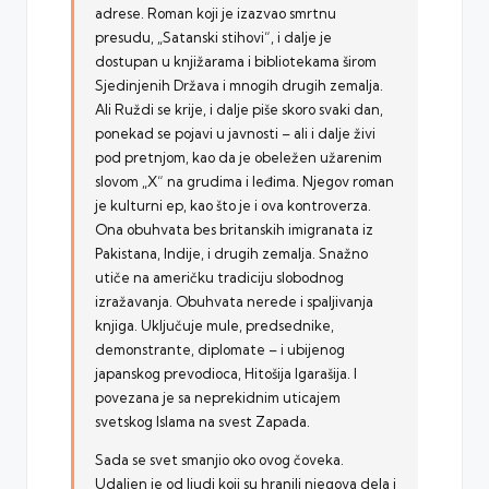
adrese. Roman koji je izazvao smrtnu
presudu, „Satanski stihovi“, i dalje je
dostupan u knjižarama i bibliotekama širom
Sjedinjenih Država i mnogih drugih zemalja.
Ali Ruždi se krije, i dalje piše skoro svaki dan,
ponekad se pojavi u javnosti – ali i dalje živi
pod pretnjom, kao da je obeležen užarenim
slovom „X“ na grudima i leđima. Njegov roman
je kulturni ep, kao što je i ova kontroverza.
Ona obuhvata bes britanskih imigranata iz
Pakistana, Indije, i drugih zemalja. Snažno
utiče na američku tradiciju slobodnog
izražavanja. Obuhvata nerede i spaljivanja
knjiga. Uključuje mule, predsednike,
demonstrante, diplomate – i ubijenog
japanskog prevodioca, Hitošija Igarašija. I
povezana je sa neprekidnim uticajem
svetskog Islama na svest Zapada.
Sada se svet smanjio oko ovog čoveka.
Udaljen je od ljudi koji su hranili njegova dela i