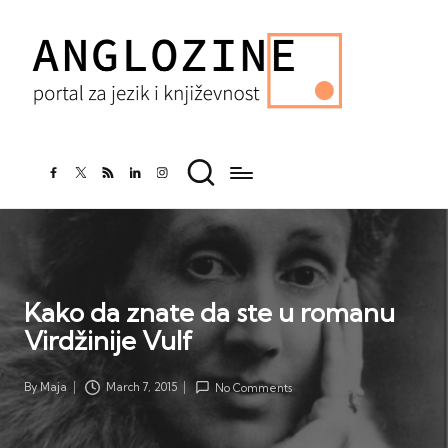
facebook.com
twitter.com
rss.com
linkedin.com
instagram.com
Kako da znate da ste u romanu
Virdžinije Vulf
By
Maja
March 7, 2015
No Comments
Posted
by