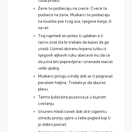
tuda prolazi.
Žene te podsećaju na cveće. Cveće te
podseća na žene. Muškarci te podsećaju
na lovačke pse tvog oca, njegove konje, ili
na rat.
Tvoj najmlađi sin prilazi ti uplakan a ti
tačno znaš šta bi trebalo da kažeš da ga
utešiš. Uzimaš iskzranu krpenu lutku iz
njegovih aljkavih ruku obećavši mu da će
do jutra biti popravljena i iznenada osećaš
veliki spokoj.
Muškarci pričaju o Indiji dok se ti poigravaš
porubom haljine. Trebalo je da obučeš
plavu.
Tamno ljubičasta puzavica je u bujnom
cvetanju.
Iznureni mladi čovek dok drži cigaretu
između prsitju upire u tebe pogled koji ti
je dobro poznat.