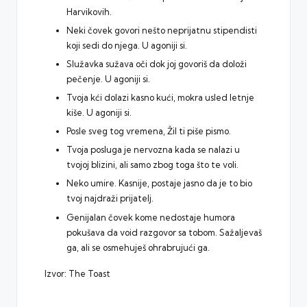
Harvikovih.
Neki čovek govori nešto neprijatnu stipendisti
koji sedi do njega. U agoniji si.
Služavka sužava oči dok joj govoriš da doloži
pečenje. U agoniji si.
Tvoja kći dolazi kasno kući, mokra usled letnje
kiše. U agoniji si.
Posle sveg tog vremena, Žil ti piše pismo.
Tvoja posluga je nervozna kada se nalazi u
tvojoj blizini, ali samo zbog toga što te voli.
Neko umire. Kasnije, postaje jasno da je to bio
tvoj najdraži prijatelj.
Genijalan čovek kome nedostaje humora
pokušava da void razgovor sa tobom. Sažaljevaš
ga, ali se osmehuješ ohrabrujući ga.
Izvor:
The Toast