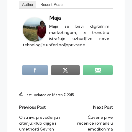
Author
Recent Posts
Maja
Maja se bavi digitalnim
marketingom, a trenutno
istražuje uzbudljive nove
tehnologije u sferi poljoprivrede.
Last updated on March 7, 2015
Post
Previous Post
Next Post
navigation
O stravi, prevođenju i
Čuvene prve
čitanju: Klub knjige i
rečenice romana u
umetnosti Gavran
emotikonima