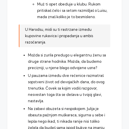
Muž ti opet obeduje u klubu. Rukom
pritiskaš čelo i sa setom razmišljaš o Luisu,
mada znaš koliko je to besmisleno.
U Harodsu, misli su ti rastrzane između
kupovine rukavica i propadanja u ambis
razočaranja.
Možda si zurila predugo u elegantnu ženu sa
druge strane hodnika. Možda, da budemo
precizniji, u njene blago odvojene usne?
U pauzama između dve rečenice razmatraš
sopstveni život od devojačkih dana, do ovog
trenutka. Čovek sa kojim vodiš razgovor,
nesvestan toga šta se dešava u tvojoj glavi,
nastavlja.
Na zabavi obuzeta si nespokojem. Julija je
obasuta pažnjom muškaraca, sigurna u sebe i
lepša nego ikad, ti nikada ranije nisi toliko
želela da budeš sama ispod bukve na imanju