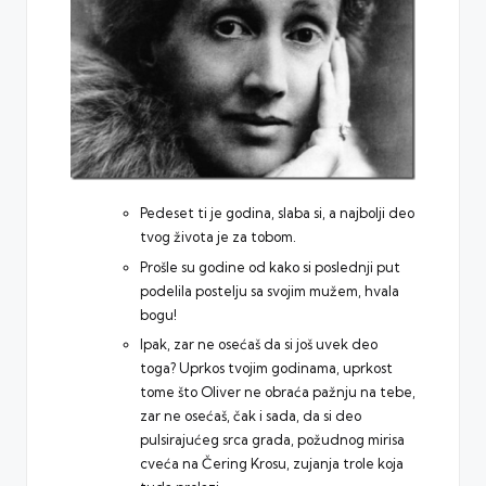
Pedeset ti je godina, slaba si, a najbolji deo
tvog života je za tobom.
Prošle su godine od kako si poslednji put
podelila postelju sa svojim mužem, hvala
bogu!
Ipak, zar ne osećaš da si još uvek deo
toga? Uprkos tvojim godinama, uprkost
tome što Oliver ne obraća pažnju na tebe,
zar ne osećaš, čak i sada, da si deo
pulsirajućeg srca grada, požudnog mirisa
cveća na Čering Krosu, zujanja trole koja