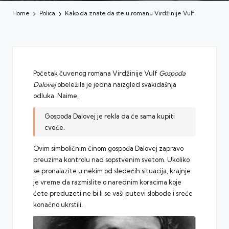
Home
Polica
Kako da znate da ste u romanu Virdžinije Vulf
Početak čuvenog romana Virdžinije Vulf
Gospođa
Dalovej
obeležila je jedna naizgled svakidašnja
odluka. Naime,
Gospođa Dalovej je rekla da će sama kupiti
cveće.
Ovim simboličnim činom gospođa Dalovej zapravo
preuzima kontrolu nad sopstvenim svetom. Ukoliko
se pronalazite u nekim od sledećih situacija, krajnje
je vreme da razmislite o narednim koracima koje
ćete preduzeti ne bi li se vaši putevi slobode i sreće
konačno ukrstili.