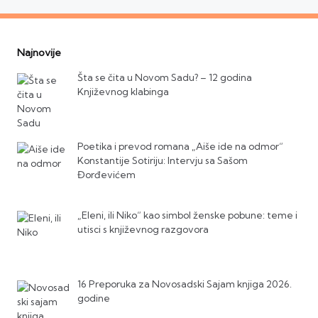
Najnovije
Šta se čita u Novom Sadu? – 12 godina
Književnog klabinga
Poetika i prevod romana „Aiše ide na odmor“
Konstantije Sotiriju: Intervju sa Sašom
Đorđevićem
„Eleni, ili Niko“ kao simbol ženske pobune: teme i
utisci s književnog razgovora
16 Preporuka za Novosadski Sajam knjiga 2026.
godine