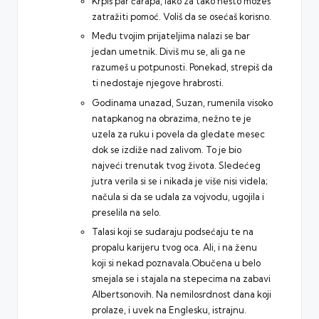
Krpiš par čarapa, iako za tako nešto možeš
zatražiti pomoć. Voliš da se osećaš korisno.
Među tvojim prijateljima nalazi se bar
jedan umetnik. Diviš mu se, ali ga ne
razumeš u potpunosti. Ponekad, strepiš da
ti nedostaje njegove hrabrosti.
Godinama unazad, Suzan, rumenila visoko
natapkanog na obrazima, nežno te je
uzela za ruku i povela da gledate mesec
dok se izdiže nad zalivom. To je bio
najveći trenutak tvog života. Sledećeg
jutra verila si se i nikada je više nisi videla;
načula si da se udala za vojvodu, ugojila i
preselila na selo.
Talasi koji se sudaraju podsećaju te na
propalu karijeru tvog oca. Ali, i na ženu
koji si nekad poznavala.Obučena u belo
smejala se i stajala na stepecima na zabavi
Albertsonovih. Na nemilosrdnost dana koji
prolaze, i uvek na Englesku, istrajnu.