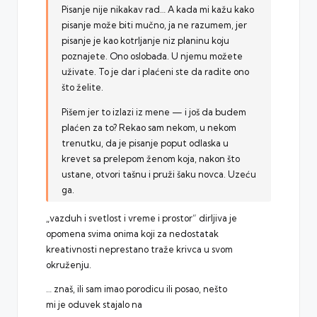
Pisanje nije nikakav rad… A kada mi kažu kako
pisanje može biti mučno, ja ne razumem, jer
pisanje je kao kotrljanje niz planinu koju
poznajete. Ono oslobađa. U njemu možete
uživate. To je dar i plaćeni ste da radite ono
što želite.
Pišem jer to izlazi iz mene — i još da budem
plaćen za to? Rekao sam nekom, u nekom
trenutku, da je pisanje poput odlaska u
krevet sa prelepom ženom koja, nakon što
ustane, otvori tašnu i pruži šaku novca. Uzeću
ga.
„vazduh i svetlost i vreme i prostor“ dirljiva je
opomena svima onima koji za nedostatak
kreativnosti neprestano traže krivca u svom
okruženju.
… znaš, ili sam imao porodicu ili posao, nešto
mi je oduvek stajalo na