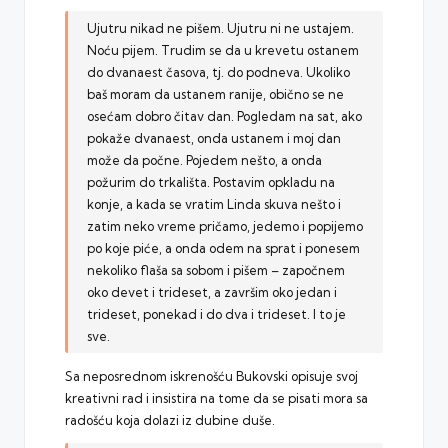
Ujutru nikad ne pišem. Ujutru ni ne ustajem.
Noću pijem. Trudim se da u krevetu ostanem
do dvanaest časova, tj. do podneva. Ukoliko
baš moram da ustanem ranije, obično se ne
osećam dobro čitav dan. Pogledam na sat, ako
pokaže dvanaest, onda ustanem i moj dan
može da počne. Pojedem nešto, a onda
požurim do trkališta. Postavim opkladu na
konje, a kada se vratim Linda skuva nešto i
zatim neko vreme pričamo, jedemo i popijemo
po koje piće, a onda odem na sprat i ponesem
nekoliko flaša sa sobom i pišem – započnem
oko devet i trideset, a završim oko jedan i
trideset, ponekad i do dva i trideset. I to je
sve.
Sa neposrednom iskrenošću Bukovski opisuje svoj
kreativni rad i insistira na tome da se pisati mora sa
radošću koja dolazi iz dubine duše.