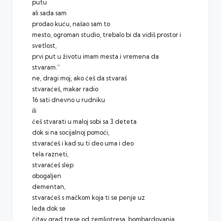
putu
ali sada sam
prodao kuću, našao sam to
mesto, ogroman studio, trebalo bi da vidiš prostor i
svetlost,
prvi put u životu imam mesta i vremena da
stvaram.“
ne, dragi moj, ako ćeš da stvaraš
stvaraćeš, makar radio
16 sati dnevno u rudniku
ili
ćeš stvarati u maloj sobi sa 3 deteta
dok si na socijalnoj pomoći,
stvaraćeš i kad su ti deo uma i deo
tela razneti,
stvaraćeš slep
obogaljen
dementan,
stvaraćeš s mačkom koja ti se penje uz
leđa dok se
čitav grad trese od zemljotresa, bombardovanja,