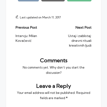
Last updated on March 11, 2017
Post
Previous Post
Next Post
navigation
Intervju: Milan
Ustaj i zablistaj:
Kovačević
dnevni rituali
kreativnih ljudi
Comments
No comments yet. Why don’t you start the
discussion?
Leave a Reply
Your email address will not be published.
Required
fields are marked
*