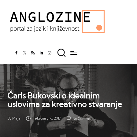
facebook.com
twitter.com
rss.com
linkedin.com
instagram.com
Čarls Bukovski o idealnim
uslovima za kreativno stvaranje
By
Maja
February 16, 2017
No Comments
Posted
by