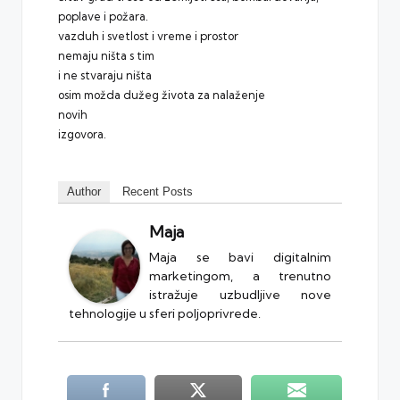
poplave i požara.
vazduh i svetlost i vreme i prostor
nemaju ništa s tim
i ne stvaraju ništa
osim možda dužeg života za nalaženje
novih
izgovora.
Author
Recent Posts
Maja
Maja se bavi digitalnim
marketingom, a trenutno
istražuje uzbudljive nove
tehnologije u sferi poljoprivrede.