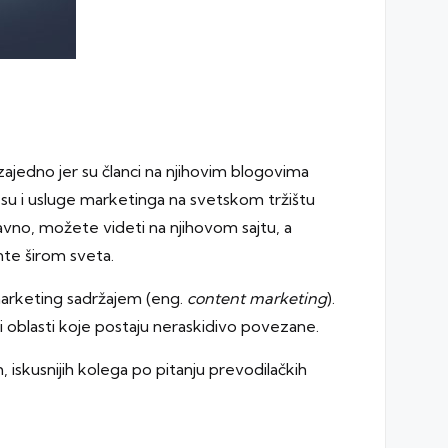
 zajedno jer su članci na njihovim blogovima
i su i usluge marketinga na svetskom tržištu
aravno, možete videti na njihovom sajtu, a
te širom sveta.
marketing sadržajem (eng.
content marketing
).
tri oblasti koje postaju neraskidivo povezane.
, iskusnijih kolega po pitanju prevodilačkih