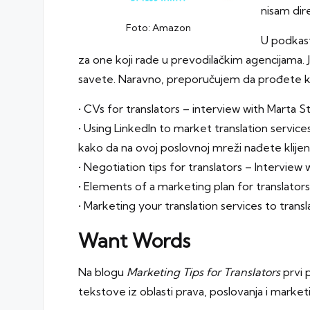
nisam dir
Foto: Amazon
U podkas
za one koji rade u prevodilačkim agencijama. J
savete. Naravno, preporučujem da prođete kr
•
CVs for translators – interview with Marta 
•
Using LinkedIn to market translation service
kako da na ovoj poslovnoj mreži nađete klijen
•
Negotiation tips for translators – Interview 
•
Elements of a marketing plan for translators
•
Marketing your translation services to trans
Want Words
Na blogu
Marketing Tips for Translators
prvi 
tekstove iz oblasti prava, poslovanja i market