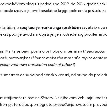
revodilačkom blogu u periodu od 2012. do 2016. godine sakupi
zo posle izdavanje ove besplatne knjige pokrenula je školu
tastičan je
spoj teorije marketinga i praktičnih saveta
iz ove 
 tekst počinje uvodnim objašnjenjem određenog problema pos
nja, Marta se bavi i pomalo psihološkim temama (
Fears about 
nces
), putovanjima (
How to make the most of a trip to another 
elop your own translation code of ethics?
).
jer smatram da su svi podjednako korisni, od prvog do posled
dustriji
možete naći na
Slatoru
. Na njihovom veb-sajtu može
za kompjuterski potpomognuto prevođenje, svetskim prevodilač