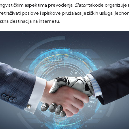
i i lingvističkim aspektima prevođenja.
Slator
takođe organizuje ra
raživati poslove i spiskove pružalaca jezičkih usluga. Jednom
azna destinacija na internetu.