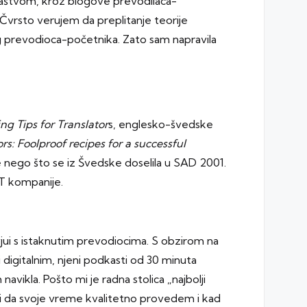
laštvom, kroz blogove prevodilaca-
. Čvrsto verujem da preplitanje teorije
og prevodioca-početnika. Zato sam napravila
ng Tips for Translator
s, englesko-švedske
s: Foolproof recipes for a successful
re nego što se iz Švedske doselila u SAD 2001.
IT kompanije.
vjui s istaknutim prevodiocima. S obzirom na
digitalnim, njeni podkasti od 30 minuta
avikla. Pošto mi je radna stolica „najbolji
m i da svoje vreme kvalitetno provedem i kad