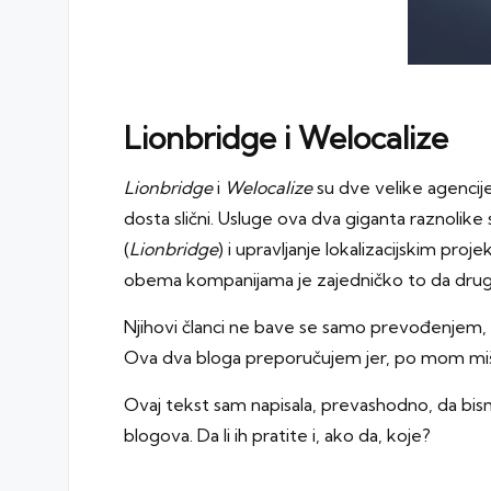
Lionbridge
i
Welocalize
Lionbridge
i
Welocalize
su dve velike agencije 
dosta slični. Usluge ova dva giganta raznolik
(
Lionbridge
) i upravljanje lokalizacijskim pro
obema kompanijama je zajedničko to da drugi
Njihovi članci ne bave se samo prevođenjem, 
Ova dva bloga preporučujem jer, po mom miš
Ovaj tekst sam napisala, prevashodno, da bismo 
blogova. Da li ih pratite i, ako da, koje?