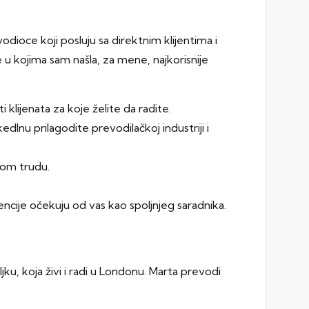
odioce koji posluju sa direktnim klijentima i
e u kojima sam našla, za mene, najkorisnije
i klijenata za koje želite da radite.
kedInu prilagodite prevodilačkoj industriji i
nom trudu.
encije očekuju od vas kao spoljnjeg saradnika.
u, koja živi i radi u Londonu. Marta prevodi