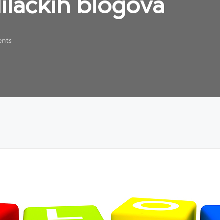
ilačkih blogova
nts