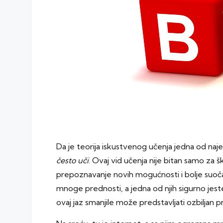
Da je teorija iskustvenog učenja jedna od najef
često uči
. Ovaj vid učenja nije bitan samo za
prepoznavanje novih mogućnosti i bolje suoča
mnoge prednosti, a jedna od njih sigurno jest
ovaj jaz smanjile može predstavljati ozbiljan 