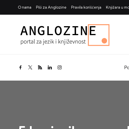
O nama
Piši za Anglozine
Pravila korišćenja
Knjižara u 
Po
facebook.com
twitter.com
rss.com
linkedin.com
instagram.com