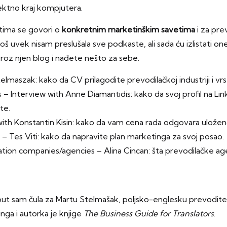
ektno kraj kompjutera.
tima se govori o
konkretnim marketinškim savetima
i za prev
oš uvek nisam preslušala sve podkaste, ali sada ću izlistati on
oz njen blog i nađete nešto za sebe.
Stelmaszak
: kako da CV prilagodite prevodilačkoj industriji i vrst
s – Interview with Anne Diamantidis
: kako da svoj profil na Lin
te.
with Konstantin Kisin
: kako da vam cena rada odgovara ulože
 – Tes Viti
: kako da napravite plan marketinga za svoj posao.
lation companies/agencies – Alina Cinca
n: šta prevodilačke ag
put sam čula za Martu Stelmašak, poljsko-englesku prevoditeljk
inga i autorka je knjige
The Business Guide for Translators
.