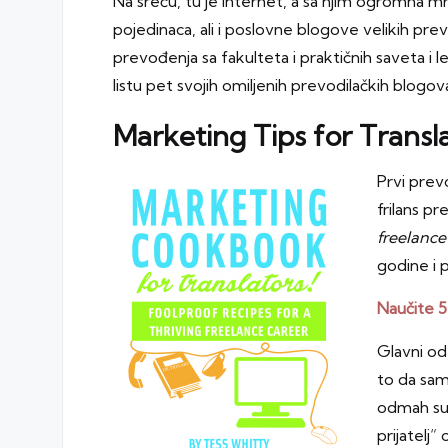
Na sreću, tu je internet, a sa njim ogromna 
pojedinaca, ali i poslovne blogove velikih prev
prevođenja sa fakulteta i praktičnih saveta 
listu pet svojih omiljenih prevodilačkih blogov
Marketing Tips for Transl
Prvi prev
frilans pr
freelance
godine i 
Naučite 5
Glavni od
to da sam
odmah su m
prijatelj