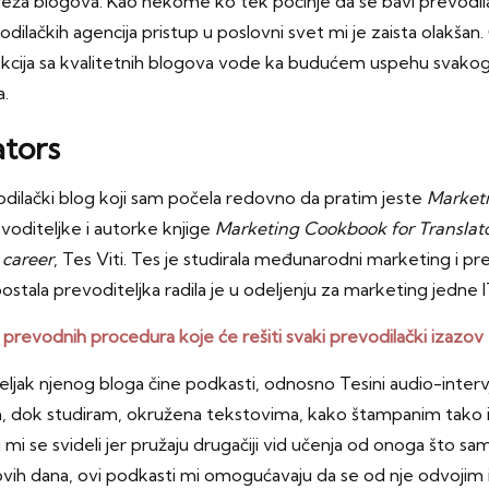
mreža blogova. Kao nekome ko tek počinje da se bavi prevodi
odilačkih agencija pristup u poslovni svet mi je zaista olakšan
i lekcija sa kvalitetnih blogova vode ka budućem uspehu svak
a.
ators
odilački blog koji sam počela redovno da pratim jeste
Marketi
evoditeljke i autorke knjige
Marketing Cookbook for Translator
 career
, Tes Viti. Tes je studirala međunarodni marketing i p
postala prevoditeljka radila je u odeljenju za marketing jedne 
 prevodnih procedura koje će rešiti svaki prevodilački izazov
eljak njenog bloga čine podkasti, odnosno Tesini audio-inter
, dok studiram, okružena tekstovima, kako štampanim tako i 
i se svideli jer pružaju drugačiji vid učenja od onoga što sam n
“ ovih dana, ovi podkasti mi omogućavaju da se od nje odvoji