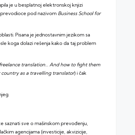
la je u besplatnoj elektronskoj knjizi
 za prevodioce pod nazivom
Business School for
oblasti. Pisana je jednostavnim jezikom sa
le koga dolazi rešenja kako da taj problem
freelance translation… And how to fight them
country as a travelling translator
) i čak
njeg.
te saznati sve o mašinskom prevođenju,
kim agencijama (investicije, akvizicije,