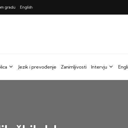
mom gradu
English
lica
Jezik i prevođenje
Zanimljivosti
Intervju
Engl