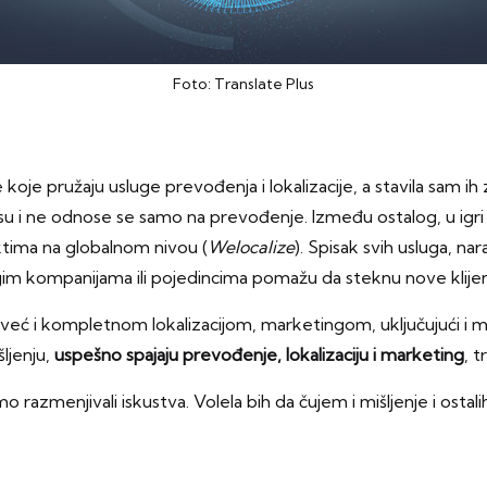
Foto: Translate Plus
koje pružaju usluge prevođenja i lokalizacije, a stavila sam ih
e su i ne odnose se samo na prevođenje. Između ostalog, u igr
jektima na globalnom nivou (
Welocalize
). Spisak svih usluga, n
m kompanijama ili pojedincima pomažu da steknu nove klijen
već i kompletnom lokalizacijom, marketingom, uključujući i 
ljenju,
uspešno spajaju prevođenje, lokalizaciju i marketing
, 
razmenjivali iskustva. Volela bih da čujem i mišljenje i ostalih