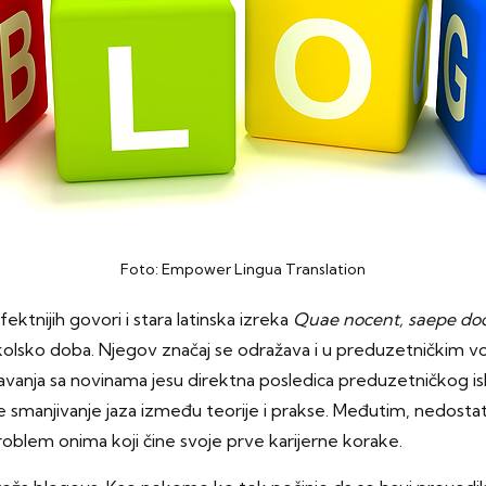
Foto: Empower Lingua Translation
ektnijih govori i stara latinska izreka
Quae nocent, saepe do
 školsko doba. Njegov značaj se odražava i u preduzetničkim 
vanja sa novinama jesu direktna posledica preduzetničkog isk
e smanjivanje jaza između teorije i prakse. Međutim, nedostat
problem onima koji čine svoje prve karijerne korake.