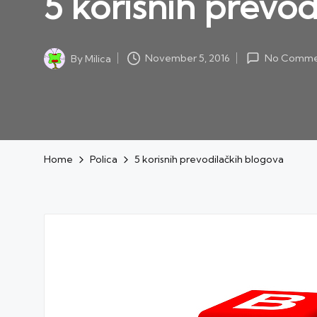
5 korisnih prevod
November 5, 2016
By
Milica
No Comme
Posted
by
Home
Polica
5 korisnih prevodilačkih blogova