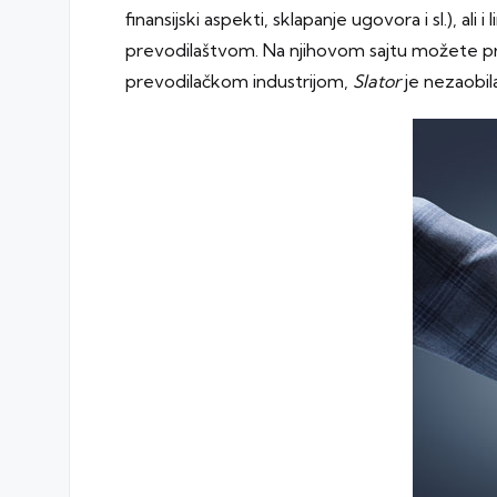
finansijski aspekti, sklapanje ugovora i sl.), al
prevodilaštvom. Na njihovom sajtu možete pret
prevodilačkom industrijom,
Slator
je nezaobil