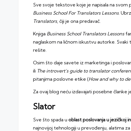
Sve svoje tekstove koje je napisala na svom p
Business School For Translators Lessons
. Ubr
Translators
, čiji je ona predavač.
Knjiga
Business School Translators Lessons
fan
naglaskom na ličnom iskustvu autorke. Svaki
rešite.
Osim što daje savete iz marketinga i poslova
ili
The introvert’s guide to translator confere
pitanjima poslovne etike (
How and why to dev
Za ovaj blog neću izdavajati posebne članke 
Slator
Sve što spada u
oblast poslovanja u jezičkoj in
najnovijoj tehnologiji u prevođenju, alatima 