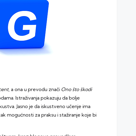
cent
, a ona u prevodu znači
Ono što škodi
vodama.
Istraživanja
pokazuju da bolje
ustva. Jasno je da iskustveno učenje ima
ak mogućnosti za praksu i stažiranje koje bi