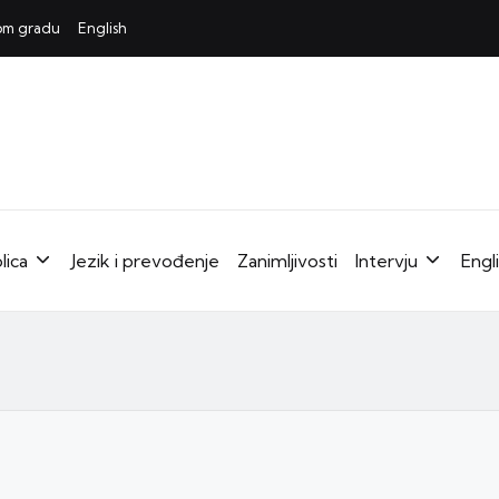
mom gradu
English
lica
Jezik i prevođenje
Zanimljivosti
Intervju
Engl