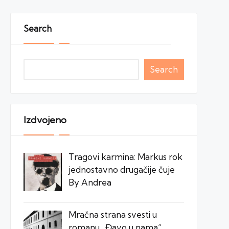
Search
Search
Izdvojeno
Tragovi karmina: Markus rok
jednostavno drugačije čuje
By Andrea
Mračna strana svesti u
romanu „Đavo u nama“