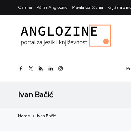
O nama
Piši za Anglozine
Pravila korišćenja
Knjižara u 
Po
facebook.com
twitter.com
rss.com
linkedin.com
instagram.com
Ivan Bačić
Home
Ivan Bačić