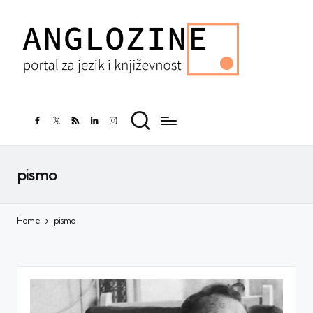
facebook.com
twitter.com
rss.com
linkedin.com
instagram.com
pismo
Home
pismo