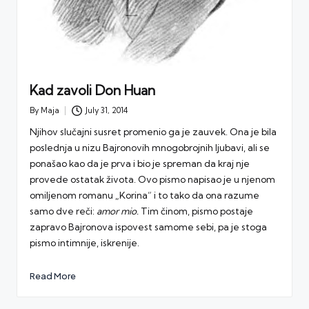
Kad zavoli Don Huan
By
Maja
July 31, 2014
Posted
by
Njihov slučajni susret promenio ga je zauvek. Ona je bila
poslednja u nizu Bajronovih mnogobrojnih ljubavi, ali se
ponašao kao da je prva i bio je spreman da kraj nje
provede ostatak života. Ovo pismo napisao je u njenom
omiljenom romanu „Korina” i to tako da ona razume
samo dve reči:
amor mio.
Tim činom, pismo postaje
zapravo Bajronova ispovest samome sebi, pa je stoga
pismo intimnije, iskrenije.
Read More