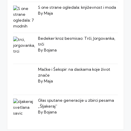
S one strane ogledala: književnost i moda
By Maja
Bedeker kroz besmisao: Trči, Jorgovanka,
trči
By Bojana
Mačke i Šekspir: na daskama koje život
znače
By Maja
Glas sputane generacije u zbirci pesama
„Šljakeraj”
By Bojana