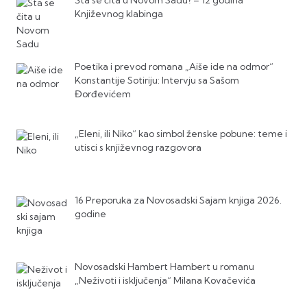
Šta se čita u Novom Sadu? – 12 godina
Književnog klabinga
Poetika i prevod romana „Aiše ide na odmor“
Konstantije Sotiriju: Intervju sa Sašom
Đorđevićem
„Eleni, ili Niko“ kao simbol ženske pobune: teme i
utisci s književnog razgovora
16 Preporuka za Novosadski Sajam knjiga 2026.
godine
Novosadski Hambert Hambert u romanu
„Neživoti i isključenja“ Milana Kovačevića