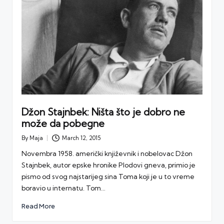
Džon Stajnbek: Ništa što je dobro ne
može da pobegne
By
Maja
March 12, 2015
Posted
by
Novembra 1958. američki književnik i nobelovac Džon
Stajnbek, autor epske hronike Plodovi gneva, primio je
pismo od svog najstarijeg sina Toma koji je u to vreme
boravio u internatu. Tom…
Read More