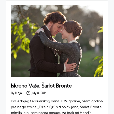
Iskreno Vaša, Šarlot Bronte
By
Maja
July 8, 2014
Posted
by
Poslednjeg februarskog dana 1839. godine, osam godina
pre nego što će „Džejn Ejr” biti objavljena, Šarlot Bronte
primila je putem pisma ponudu za brak od Henrija