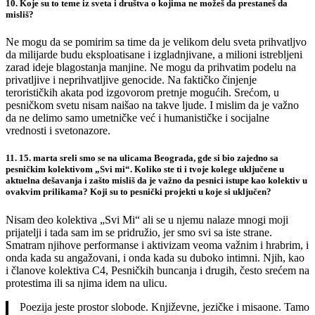
10. Koje su to teme iz sveta i društva o kojima ne možeš da prestaneš da
misliš?
Ne mogu da se pomirim sa time da je velikom delu sveta prihvatljvo
da milijarde budu eksploatisane i izgladnjivane, a milioni istrebljeni
zarad ideje blagostanja manjine. Ne mogu da prihvatim podelu na
privatljive i neprihvatljive genocide. Na faktičko činjenje
terorističkih akata pod izgovorom pretnje mogućih. Srećom, u
pesničkom svetu nisam naišao na takve ljude. I mislim da je važno
da ne delimo samo umetničke već i humanističke i socijalne
vrednosti i svetonazore.
11. 15. marta sreli smo se na ulicama Beograda, gde si bio zajedno sa
pesničkim kolektivom „Svi mi“. Koliko ste ti i tvoje kolege uključene u
aktuelna dešavanja i zašto misliš da je važno da pesnici istupe kao kolektiv u
ovakvim prilikama? Koji su to pesnički projekti u koje si uključen?
Nisam deo kolektiva „Svi Mi“ ali se u njemu nalaze mnogi moji
prijatelji i tada sam im se pridružio, jer smo svi sa iste strane.
Smatram njihove performanse i aktivizam veoma važnim i hrabrim, i
onda kada su angažovani, i onda kada su duboko intimni. Njih, kao
i članove kolektiva C4, Pesničkih buncanja i drugih, često srećem na
protestima ili sa njima idem na ulicu.
Poezija jeste prostor slobode. Književne, jezičke i misaone. Tamo