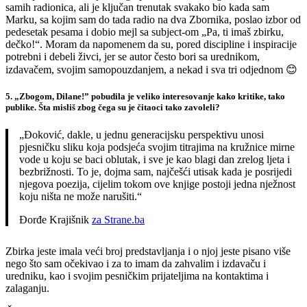
samih radionica, ali je ključan trenutak svakako bio kada sam
Marku, sa kojim sam do tada radio na dva Zbornika, poslao izbor od
pedesetak pesama i dobio mejl sa subject-om „Pa, ti imaš zbirku,
dečko!“. Moram da napomenem da su, pored discipline i inspiracije
potrebni i debeli živci, jer se autor često bori sa urednikom,
izdavačem, svojim samopouzdanjem, a nekad i sva tri odjednom 😊
5. „Zbogom, Dilane!” pobudila je veliko interesovanje kako kritike, tako
publike. Šta misliš zbog čega su je čitaoci tako zavoleli?
„Đoković, dakle, u jednu generacijsku perspektivu unosi
pjesničku sliku koja podsjeća svojim titrajima na kružnice mirne
vode u koju se baci oblutak, i sve je kao blagi dan zrelog ljeta i
bezbrižnosti. To je, dojma sam, najčešći utisak kada je posrijedi
njegova poezija, cijelim tokom ove knjige postoji jedna nježnost
koju ništa ne može narušiti.“
Đorđe Krajišnik
za Strane.ba
Zbirka jeste imala veći broj predstavljanja i o njoj jeste pisano više
nego što sam očekivao i za to imam da zahvalim i izdavaču i
uredniku, kao i svojim pesničkim prijateljima na kontaktima i
zalaganju.