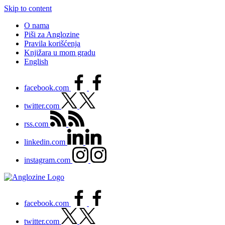
Skip to content
O nama
Piši za Anglozine
Pravila korišćenja
Knjižara u mom gradu
English
facebook.com
twitter.com
rss.com
linkedin.com
instagram.com
facebook.com
twitter.com