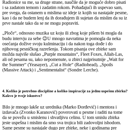
Radionice su me, sa druge strane, naučile da je moguće dobro pisati
i sa zadatom temom i zadatim rokom. Pohađajući ih uspevao sam,
pre svega, da ostanem u mislima uz ideje iz kojih su nastajale pesme,
kao i da ne budem lenj da ih dorađujem ili sujetan da mislim da su iz
prve nastale tako da se ne mogu popraviti.
„Ploče“, odnosno muzika uz koju ili zbog koje pišem bi mogla da
budu intervju za sebe 😉U mnogo navratima je pomogla da neka
osećanja dožive svoju kulminaciju i da nakon toga dođe i do
njihovog pesničkog razrešenja. Tokom pisanja ove zbirke sam
možda najviše slušao „Purple mountains“, Fleet Foxes, Allah-Las,
ali od pesama su, iako nepomenute, u zbirci najprisutnije „Wait for
the Summer“ (Yeasayer), „Cut a Hole“ (Radiohead), „Spoils
(Massive Attack) i „Sentimentalist“ (Sondre Lerche).
4. Koliko je potrebno discipline a koliko inspiracije za jednu uspešnu zbirku?
Kakvo je tvoje iskustvo?
Bilo je mnogo lakše uz urednika (Marko Đorđević) i mentora i
izdavača (Zvonko Karanović) poverovati u pesme i raditi na tome
da se povežu u smislenu i shvatljivu celinu. U tom smislu zbirka
jeste uspešna i mislim da smo sva trojica bili zadovoljni ishodom.
Same pesme su nastajale dugo pre zbirke, neke i godinama pre