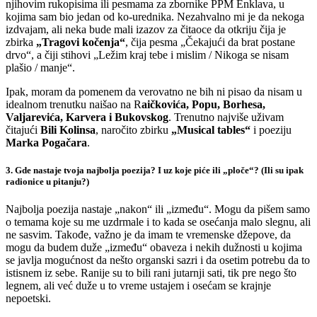
njihovim rukopisima ili pesmama za zbornike PPM Enklava, u
kojima sam bio jedan od ko-urednika. Nezahvalno mi je da nekoga
izdvajam, ali neka bude mali izazov za čitaoce da otkriju čija je
zbirka
„Tragovi kočenja“
, čija pesma „Čekajući da brat postane
drvo“, a čiji stihovi „Ležim kraj tebe i mislim / Nikoga se nisam
plašio / manje“.
Ipak, moram da pomenem da verovatno ne bih ni pisao da nisam u
idealnom trenutku naišao na R
aičkovića, Popu, Borhesa,
Valjarevića, Karvera i Bukovskog
. Trenutno najviše uživam
čitajući
Bili Kolinsa
, naročito zbirku
„Musical tables“
i poeziju
Marka Pogačara
.
3. Gde nastaje tvoja najbolja poezija? I uz koje piće ili „ploče“? (Ili su ipak
radionice u pitanju?)
Najbolja poezija nastaje „nakon“ ili „između“. Mogu da pišem samo
o temama koje su me uzdrmale i to kada se osećanja malo slegnu, ali
ne sasvim. Takođe, važno je da imam te vremenske džepove, da
mogu da budem duže „između“ obaveza i nekih dužnosti u kojima
se javlja mogućnost da nešto organski sazri i da osetim potrebu da to
istisnem iz sebe. Ranije su to bili rani jutarnji sati, tik pre nego što
legnem, ali već duže u to vreme ustajem i osećam se krajnje
nepoetski.