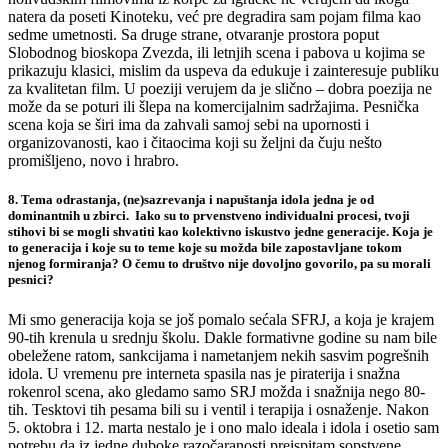
natera da poseti Kinoteku, već pre degradira sam pojam filma kao
sedme umetnosti. Sa druge strane, otvaranje prostora poput
Slobodnog bioskopa Zvezda, ili letnjih scena i pabova u kojima se
prikazuju klasici, mislim da uspeva da edukuje i zainteresuje publiku
za kvalitetan film. U poeziji verujem da je slično – dobra poezija ne
može da se poturi ili šlepa na komercijalnim sadržajima. Pesnička
scena koja se širi ima da zahvali samoj sebi na upornosti i
organizovanosti, kao i čitaocima koji su željni da čuju nešto
promišljeno, novo i hrabro.
8. Tema odrastanja, (ne)sazrevanja i napuštanja idola jedna je od
dominantnih u zbirci. Iako su to prvenstveno individualni procesi, tvoji
stihovi bi se mogli shvatiti kao kolektivno iskustvo jedne generacije. Koja je
to generacija i koje su to teme koje su možda bile zapostavljane tokom
njenog formiranja? O čemu to društvo nije dovoljno govorilo, pa su morali
pesnici?
Mi smo generacija koja se još pomalo sećala SFRJ, a koja je krajem
90-tih krenula u srednju školu. Dakle formativne godine su nam bile
obeležene ratom, sankcijama i nametanjem nekih sasvim pogrešnih
idola. U vremenu pre interneta spasila nas je piraterija i snažna
rokenrol scena, ako gledamo samo SRJ možda i snažnija nego 80-
tih. Tesktovi tih pesama bili su i ventil i terapija i osnaženje. Nakon
5. oktobra i 12. marta nestalo je i ono malo ideala i idola i osetio sam
potrebu da iz jedne duboke razočaranosti preispitam sopstvene