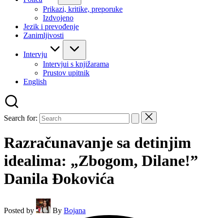
Prikazi, kritike, preporuke
Izdvojeno
Jezik i prevođenje
Zanimljivosti
Intervju
Intervjui s knjižarama
Prustov upitnik
English
Search for:
Razračunavanje sa detinjim
idealima: „Zbogom, Dilane!”
Danila Đokovića
Posted by
By
Bojana