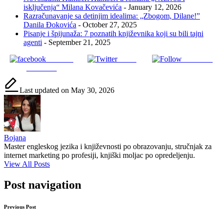
isključenja“ Milana Kovačevića
- January 12, 2026
Razračunavanje sa detinjim idealima: „Zbogom, Dilane!”
Danila Đokovića
- October 27, 2025
Pisanje i špijunaža: 7 poznatih književnika koji su bili tajni
agenti
- September 21, 2025
Share on
Tweet
Follow us
Facebook
Last updated on May 30, 2026
Bojana
Master engleskog jezika i književnosti po obrazovanju, stručnjak za
internet marketing po profesiji, knjiški moljac po opredeljenju.
View All Posts
Post navigation
Previous Post