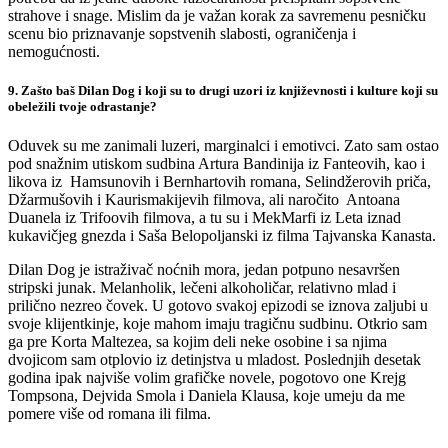
strahove i snage. Mislim da je važan korak za savremenu pesničku
scenu bio priznavanje sopstvenih slabosti, ograničenja i
nemogućnosti.
9. Zašto baš Dilan Dog i koji su to drugi uzori iz književnosti i kulture koji su
obeležili tvoje odrastanje?
Oduvek su me zanimali luzeri, marginalci i emotivci. Zato sam ostao
pod snažnim utiskom sudbina Artura Bandinija iz Fanteovih, kao i
likova iz Hamsunovih i Bernhartovih romana, Selindžerovih priča,
Džarmušovih i Kaurismakijevih filmova, ali naročito Antoana
Duanela iz Trifoovih filmova, a tu su i MekMarfi iz Leta iznad
kukavičjeg gnezda i Saša Belopoljanski iz filma Tajvanska Kanasta.
Dilan Dog je istraživač noćnih mora, jedan potpuno nesavršen
stripski junak. Melanholik, lečeni alkoholičar, relativno mlad i
prilično nezreo čovek. U gotovo svakoj epizodi se iznova zaljubi u
svoje klijentkinje, koje mahom imaju tragičnu sudbinu. Otkrio sam
ga pre Korta Maltezea, sa kojim deli neke osobine i sa njima
dvojicom sam otplovio iz detinjstva u mladost. Poslednjih desetak
godina ipak najviše volim grafičke novele, pogotovo one Krejg
Tompsona, Dejvida Smola i Daniela Klausa, koje umeju da me
pomere više od romana ili filma.