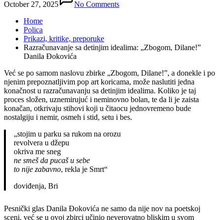
October 27, 2025
No Comments
Home
Polica
Prikazi, kritike, preporuke
Razračunavanje sa detinjim idealima: „Zbogom, Dilane!”
Danila Đokovića
Već se po samom naslovu zbirke „Zbogom, Dilane!”, a donekle i po
njenim prepoznatljivim pop art koricama, može naslutiti jedna
konačnost u razračunavanju sa detinjim idealima. Koliko je taj
proces složen, uznemirujuć i neminovno bolan, te da li je zaista
konačan, otkrivaju stihovi koji u čitaocu jednovremeno bude
nostalgiju i nemir, osmeh i stid, setu i bes.
„stojim u parku sa rukom na orozu
revolvera u džepu
okriva me sneg
ne smeš da pucaš u sebe
to nije zabavno
, rekla je Smrt“
doviđenja, Bri
Pesnički glas Danila Đokovića ne samo da nije nov na poetskoj
sceni, već se u ovoj zbirci učinio neverovatno bliskim u svom