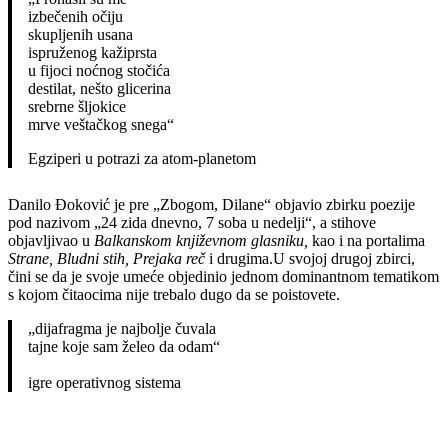
izbečenih očiju
skupljenih usana
ispruženog kažiprsta
u fijoci noćnog stočića
destilat, nešto glicerina
srebrne šljokice
mrve veštačkog snega“
Egziperi u potrazi za atom-planetom
Danilo Đoković je pre „Zbogom, Dilane“ objavio zbirku poezije
pod nazivom „24 zida dnevno, 7 soba u nedelji“, a stihove
objavljivao u
Balkanskom književnom glasniku,
kao i na portalima
Strane, Bludni stih, Prejaka reč
i drugima.U svojoj drugoj zbirci,
čini se da je svoje umeće objedinio jednom dominantnom tematikom
s kojom čitaocima nije trebalo dugo da se poistovete.
„dijafragma je najbolje čuvala
tajne koje sam želeo da odam“
igre operativnog sistema