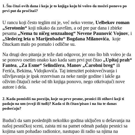
1. Šta čitaš ovih dana i koja je to knjiga koju bi voleo da možeš ponovo po
prvi put da pročitaš?
U rancu koji često teglim mi je, već neko vreme,
Uelbekov roman
„Serotonin“
koji nikako da završim, a od pre par dana i zbirke
pesama
„Nema tu ničeg senzualnog“ Nevene Paunović Vojnov
, i
„Sledećeg leta u Marijenbadu“ Bogdana Milanovića
, koje
čituckam malo po pomalo i odlične su.
Na drugi deo pitanja je teže dati odgovor, jer ono što bih voleo je da
se ponovo osetim onako kao kada sam prvi put čitao
„Upitaj prah“
Fantea
,
„Za Esme“ Selindžera
,
Manov „Čarobni breg“
ili
Ferića, Bekima, Vidojkovića. Taj intenzitet poistovećivanja i
uživljavanja je ipak rezervisan za neke ranije godine i lakše ga
oživim čitajući neke od tih knjiga ponovo, nego otkrivajući nove
autore i dela.
2. Kada pomisliš na poeziju, koje su prve pesme, pesnici ili stihovi koji ti
padaju na um (svoji ili tuđi)? Kada si ih čitao/pisao i na šta te danas
podsećaju?
Budući da sam poslednjih nekoliko godina uključen u dešavanja na
našoj pesničkoj sceni, zaista mi na pamet odmah padaju pesnici sa
kojima sam pohađao radionice, nastupao ili radio sa njima na