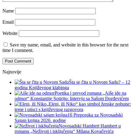
Name
Email
Website
Save my name, email, and website in this browser for the next
time I comment.
Najnovije
Šta se čita u Novom Sadu? – 12
godina Književnog klabinga
Poetika i prevod romana „Aiše ide na
odmor“ Konstantije Sotiriju: Intervju sa Sašom Đorđevićem
„Eleni, ili Niko“ kao simbol ženske pobune:
teme i utisci s književnog razgovora
16 Preporuka za Novosadski
Sajam knjiga 2026. godine
Novosadski Hambert Hambert u
romanu „Neživoti i isključenja“ Milana Kovačevića