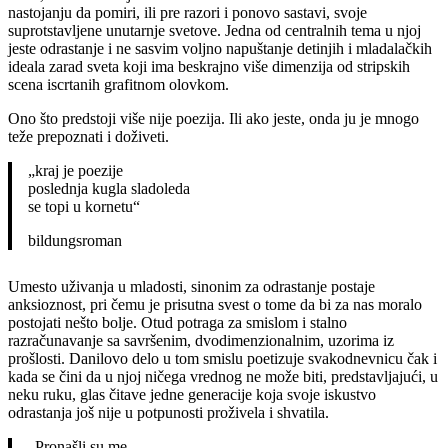
nastojanju da pomiri, ili pre razori i ponovo sastavi, svoje
suprotstavljene unutarnje svetove. Jedna od centralnih tema u njoj
jeste odrastanje i ne sasvim voljno napuštanje detinjih i mladalačkih
ideala zarad sveta koji ima beskrajno više dimenzija od stripskih
scena iscrtanih grafitnom olovkom.
Ono što predstoji više nije poezija. Ili ako jeste, onda ju je mnogo
teže prepoznati i doživeti.
„kraj je poezije
poslednja kugla sladoleda
se topi u kornetu“
bildungsroman
Umesto uživanja u mladosti, sinonim za odrastanje postaje
anksioznost, pri čemu je prisutna svest o tome da bi za nas moralo
postojati nešto bolje. Otud potraga za smislom i stalno
razračunavanje sa savršenim, dvodimenzionalnim, uzorima iz
prošlosti. Danilovo delo u tom smislu poetizuje svakodnevnicu čak i
kada se čini da u njoj ničega vrednog ne može biti, predstavljajući, u
neku ruku, glas čitave jedne generacije koja svoje iskustvo
odrastanja još nije u potpunosti proživela i shvatila.
„Pronašli su me