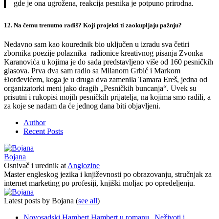
gde je ona ugrožena, reakcija pesnika je potpuno prirodna.
12. Na čemu trenutno radiš? Koji projekti ti zaokupljaju pažnju?
Nedavno sam kao kourednik bio uključen u izradu sva četiri
zbornika poezije polaznika radionice kreativnog pisanja Zvonka
Karanovića u kojima je do sada predstavljeno više od 160 pesničkih
glasova. Prva dva sam radio sa Milanom Grbić i Markom
Đorđevićem, koga je u druga dva zamenila Tamara Ereš, jedna od
organizatorki meni jako dragih „Pesničkih buncanja“. Uvek su
prisutni i rukopisi mojih pesničkih prijatelja, na kojima smo radili, a
za koje se nadam da će jednog dana biti objavljeni.
Author
Recent Posts
Bojana
Osnivač i urednik
at
Anglozine
Master engleskog jezika i književnosti po obrazovanju, stručnjak za
internet marketing po profesiji, knjiški moljac po opredeljenju.
Latest posts by Bojana
(
see all
)
Novosadski Hambert Hambert u romanu „Neživoti i