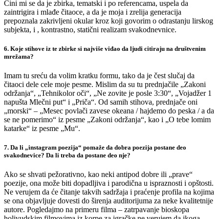
Čini mi se da je zbirka, tematski i po referencama, uspela da
zaintrigira i mlađe čitaoce, a da je moja i zrelija generacija
prepoznala zakrivljeni okular kroz koji govorim o odrastanju lirskog
subjekta, i , kontrastno, statični realizam svakodnevnice.
6. Koje stihove iz te zbirke si najviše viđao da ljudi citiraju na društvenim
mrežama?
Imam tu sreću da volim kratku formu, tako da je čest slučaj da
čitaoci dele cele moje pesme. Mislim da su tu prednjačile „Zakoni
održanja“, „Tehnikolor oči“, „Ne zovite je posle 3:30“, „Vojadžer 1
napušta Mlečni put“ i „Priča“. Od samih stihova, prednjače oni
„morski“ – „Mesec povlači zavese okeana / hajdemo do peska / a da
se ne pomerimo“ iz pesme „Zakoni održanja“, kao i „O tebe lomim
katarke“ iz pesme „Mu“.
7. Da li „instagram poezija“ pomaže da dobra poezija postane deo
svakodnevice? Da li treba da postane deo nje?
Ako se shvati pežorativno, kao neki antipod dobre ili „prave“
poezije, ona može biti dopadljiva i parodična u ispraznosti i opštosti.
Ne verujem da će čitanje takvih sadržaja i praćenje profila na kojima
se ona objavljuje dovesti do širenja auditorijuma za neke kvalitetnije
autore. Pogledajmo na primeru filma – zatrpavanje bioskopa
holivudskim filmovima iz korpe za igračke ne verujem da ikoga