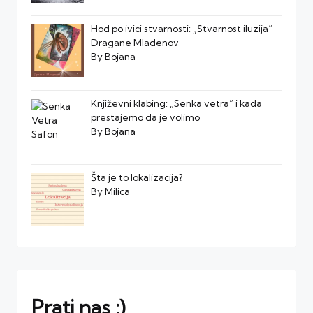
Hod po ivici stvarnosti: „Stvarnost iluzija“
Dragane Mladenov
By Bojana
Književni klabing: „Senka vetra” i kada
prestajemo da je volimo
By Bojana
Šta je to lokalizacija?
By Milica
Prati nas :)