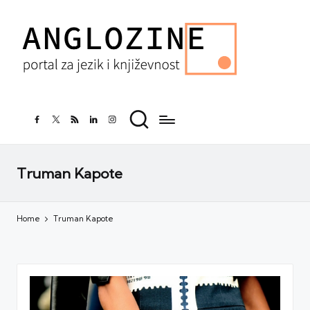
facebook.com
twitter.com
rss.com
linkedin.com
instagram.com
Truman Kapote
Home
Truman Kapote