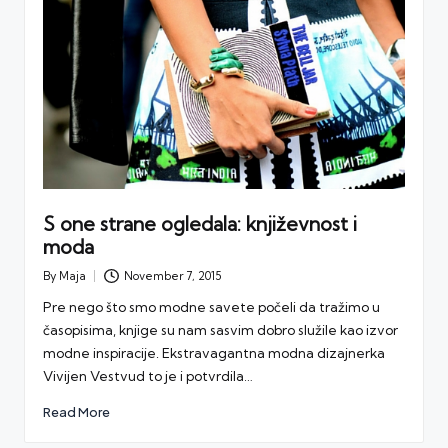
S one strane ogledala: književnost i
moda
By
Maja
November 7, 2015
Posted
by
Pre nego što smo modne savete počeli da tražimo u
časopisima, knjige su nam sasvim dobro služile kao izvor
modne inspiracije. Ekstravagantna modna dizajnerka
Vivijen Vestvud to je i potvrdila…
Read More