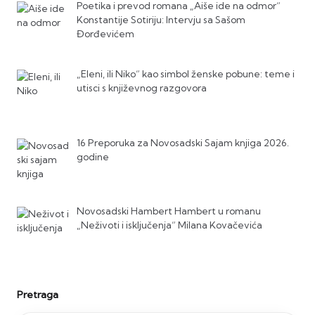
Poetika i prevod romana „Aiše ide na odmor“
Konstantije Sotiriju: Intervju sa Sašom
Đorđevićem
„Eleni, ili Niko“ kao simbol ženske pobune: teme i
utisci s književnog razgovora
16 Preporuka za Novosadski Sajam knjiga 2026.
godine
Novosadski Hambert Hambert u romanu
„Neživoti i isključenja“ Milana Kovačevića
Pretraga