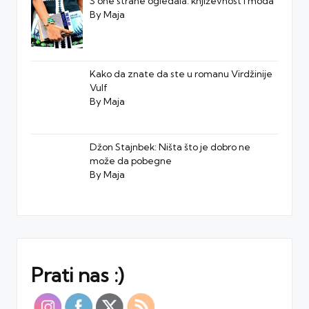
S one strane ogledala: književnost i moda
By Maja
Kako da znate da ste u romanu Virdžinije
Vulf
By Maja
Džon Stajnbek: Ništa što je dobro ne
može da pobegne
By Maja
Prati nas :)