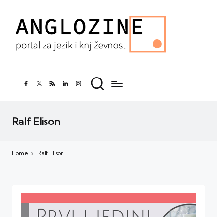
facebook.com
twitter.com
rss.com
linkedin.com
instagram.com
Ralf Elison
Home
Ralf Elison