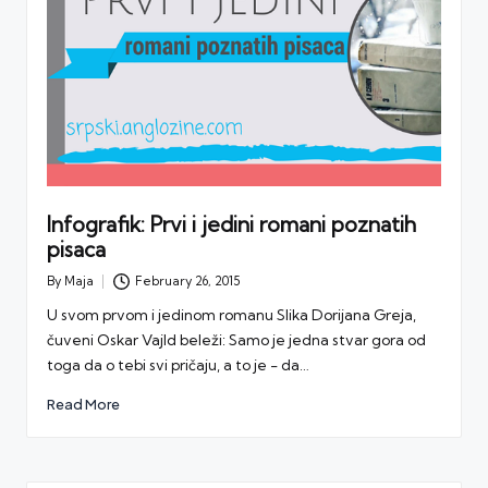
Infografik: Prvi i jedini romani poznatih
pisaca
By
Maja
February 26, 2015
Posted
by
U svom prvom i jedinom romanu Slika Dorijana Greja,
čuveni Oskar Vajld beleži: Samo je jedna stvar gora od
toga da o tebi svi pričaju, a to je - da…
Read More