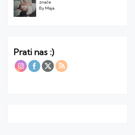
znače
By Maja
Prati nas :)