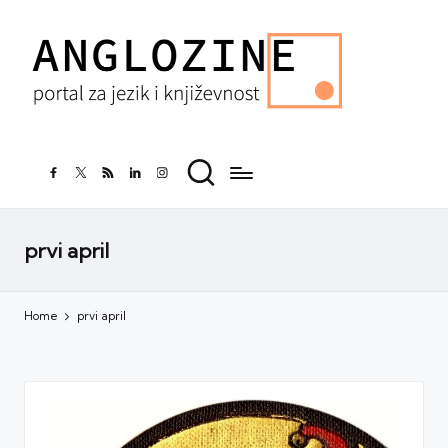
facebook.com
twitter.com
rss.com
linkedin.com
instagram.com
prvi april
Home
prvi april