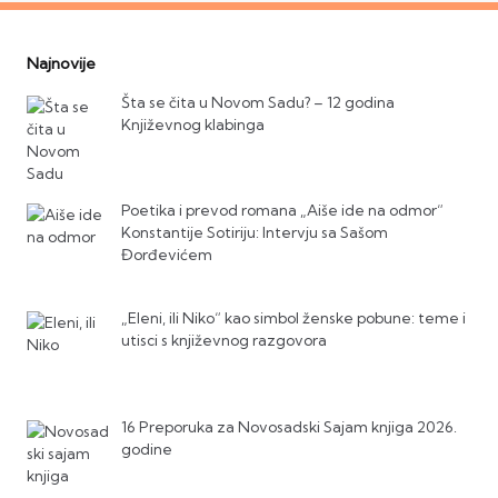
Najnovije
Šta se čita u Novom Sadu? – 12 godina
Književnog klabinga
Poetika i prevod romana „Aiše ide na odmor“
Konstantije Sotiriju: Intervju sa Sašom
Đorđevićem
„Eleni, ili Niko“ kao simbol ženske pobune: teme i
utisci s književnog razgovora
16 Preporuka za Novosadski Sajam knjiga 2026.
godine