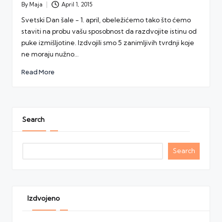
By
Maja
April 1, 2015
Posted
by
Svetski Dan šale - 1. april, obeležićemo tako što ćemo
staviti na probu vašu sposobnost da razdvojite istinu od
puke izmišljotine. Izdvojili smo 5 zanimljivih tvrdnji koje
ne moraju nužno…
Read More
Search
Search
Izdvojeno