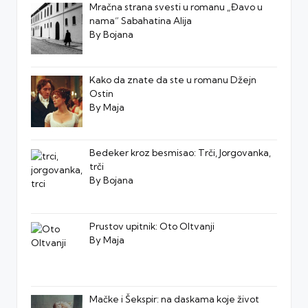
Mračna strana svesti u romanu „Đavo u
nama“ Sabahatina Alija
By Bojana
Kako da znate da ste u romanu Džejn
Ostin
By Maja
Bedeker kroz besmisao: Trči, Jorgovanka,
trči
By Bojana
Prustov upitnik: Oto Oltvanji
By Maja
Mačke i Šekspir: na daskama koje život