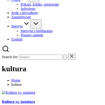
Prikazi, kritike, preporuke
Izdvojeno
Jezik i prevođenje
Zanimljivosti
Intervju
Intervjui s knjižarama
Prustov upitnik
English
Search for:
kultura
Home
kultura
Kultura vs. tastatura