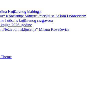
odina Književnog klabinga
or“ Konstantije Sotiriju: Intervju sa Sašom Đorđevićem
me i utisci s književnog razgovora
knjiga 2026. godine
Neživoti i isključenja“ Milana Kovačevića
s Theme