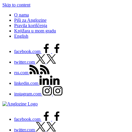
Skip to content
O nama
Piši za Anglozine
Pravila korišćenja
Knjižara u mom gradu
English
facebook.com
twitter.com
rss.com
linkedin.com
instagram.com
facebook.com
twitter.com