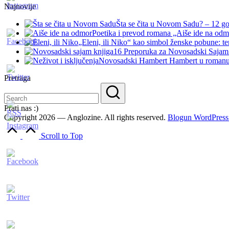
Najnovije
Šta se čita u Novom Sadu? – 12 g
Poetika i prevod romana „Aiše ide na odm
„Eleni, ili Niko“ kao simbol ženske pobune: te
16 Preporuka za Novosadski Sajam 
Novosadski Hambert Hambert u romanu „
Pretraga
Prati nas :)
Copyright 2026 — Anglozine. All rights reserved.
Blogun WordPres
Scroll to Top