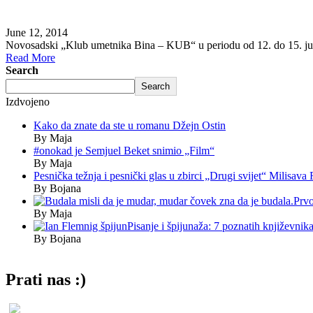
June 12, 2014
Novosadski „Klub umetnika Bina – KUB“ u periodu od 12. do 15. juna 
Read More
Search
Search
Izdvojeno
Kako da znate da ste u romanu Džejn Ostin
By Maja
#onokad je Semjuel Beket snimio „Film“
By Maja
Pesnička težnja i pesnički glas u zbirci „Drugi svijet“ Milisava
By Bojana
Prvo
By Maja
Pisanje i špijunaža: 7 poznatih književnika 
By Bojana
Prati nas :)