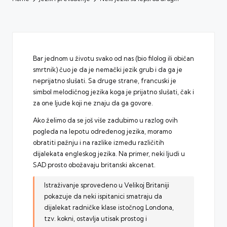
Bar jednom u životu svako od nas (bio filolog ili običan
smrtnik) čuo je da je nemački jezik grub i da ga je
neprijatno slušati. Sa druge strane, francuski je
simbol melodičnog jezika koga je prijatno slušati, čak i
za one ljude koji ne znaju da ga govore.
Ako želimo da se još više zadubimo u razlog ovih
pogleda na lepotu određenog jezika, moramo
obratiti pažnju i na razlike između različitih
dijalekata engleskog jezika. Na primer, neki ljudi u
SAD prosto obožavaju britanski akcenat.
Istraživanje sprovedeno u Velikoj Britaniji
pokazuje da neki ispitanici smatraju da
dijalekat radničke klase istočnog Londona,
tzv. kokni, ostavlja utisak prostog i