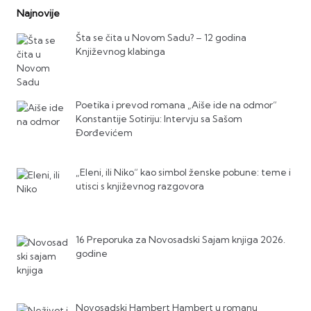
Najnovije
Šta se čita u Novom Sadu? – 12 godina
Književnog klabinga
Poetika i prevod romana „Aiše ide na odmor“
Konstantije Sotiriju: Intervju sa Sašom
Đorđevićem
„Eleni, ili Niko“ kao simbol ženske pobune: teme i
utisci s književnog razgovora
16 Preporuka za Novosadski Sajam knjiga 2026.
godine
Novosadski Hambert Hambert u romanu