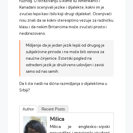
ružnog. U istraživanju u kome su Amerikanci i
Kanađani ocenjivali jezike i dijalekte, kokni im je
zvučao lepo kao i bilo koji drugi dijalekat. Ocenjivači
nisu znali da se kokni stereoptino vezuje za radničku
klasu i da nekim Britancima može zvučati prosto i
neobrazovano.
Mišljenje da je jedan jezik lepši od drugog je
subjektivne prirode i ne može biti osnova za
naučne činjenice. Estetski pogled na
određeni jezik je društveno uslovljen i zavisi
samo od nas samih.
Da li ste naišli na slična razmišljanja o dijalektima u
Srbiji?
Author
Recent Posts
Milica
Milica je englesko-srpski
prevodilac i masterski student