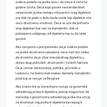
ovakve podele na jezike sežu i do treće ili četvrte
godine života. Deca koja govore nestandardnim
varijetetom jezika nemaju ništa protiv svog dijalekta
sve dok ne pođu u školu kada uvide koji dijalekat ima
veću društvenu vrednost. Deca se uče da prihvate
onaj dijalekat koji važi za standardni, dok se
postepeno udaljavaju od dijalekta koji su do tada
govorili.
Ako verujemo u pretpostavku da je ovakva podela
na jezike društveno uslovljena, neće nam biti teško
da shvatimo da je izbor standardnog dijalekta u
državi skup političkih, društvenih i tržišnih faktora.
Da je centar obrazovanja, politike, privrede u
Leskovcu, ne bismo imali ovakav današnji standardni
jezik koji se vezuje za Beograd.
Ako znamo šta se stereotipno vezuje za govornike
određenog jezika ili dijalekta, postoji mogućnost da
stereotip o govornicima određenog jezika ima uticaj
na shvatanje tog jezika ili dijalekta kao lepog ili