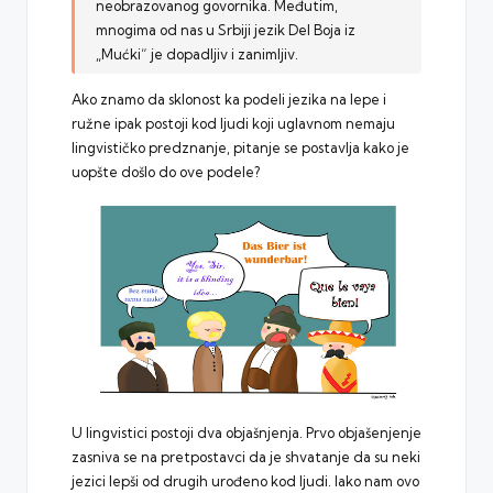
neobrazovanog govornika. Međutim,
mnogima od nas u Srbiji jezik Del Boja iz
„Mućki“ je dopadljiv i zanimljiv.
Ako znamo da sklonost ka podeli jezika na lepe i
ružne ipak postoji kod ljudi koji uglavnom nemaju
lingvističko predznanje, pitanje se postavlja kako je
uopšte došlo do ove podele?
U lingvistici postoji dva objašnjenja. Prvo objašenjenje
zasniva se na pretpostavci da je shvatanje da su neki
jezici lepši od drugih urođeno kod ljudi. Iako nam ovo