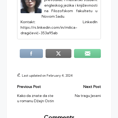
engleskog jezika i književnosti
na Filozofskom fakultetu u
Novom Sadu.
Kontakt: LinkedIn
https://rs.linkedin.com/in/milica-
dragićević-353a95ab
Last updated on February 4, 2024
Post
Previous Post
Next Post
navigation
Kako da znate da ste
Na tragu Jeseni
u romanu Džejn Ostin
Comments