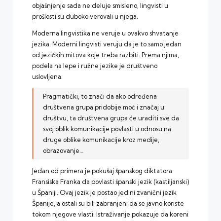
objašnjenje sada ne deluje smisleno, lingvisti u
prošlosti su duboko verovali u njega.
Moderna lingvistika ne veruje u ovakvo shvatanje
jezika. Moderni lingvisti veruju da je to samo jedan
od jezičkih mitova koje treba razbiti. Prema njima,
podela na lepe i ružne jezike je društveno
uslovljena.
Pragmatički, to znači da ako određena
društvena grupa pridobije moć i značaj u
društvu, ta društvena grupa će uraditi sve da
svoj oblik komunikacije povlasti u odnosu na
druge oblike komunikacije kroz medije,
obrazovanje…
Jedan od primera je pokušaj španskog diktatora
Fransiska Franka da povlasti španski jezik (kastiljanski)
u Španiji. Ovaj jezik je postao jedini zvanični jezik
Španije, a ostali su bili zabranjeni da se javno koriste
tokom njegove vlasti. Istraživanje pokazuje da koreni