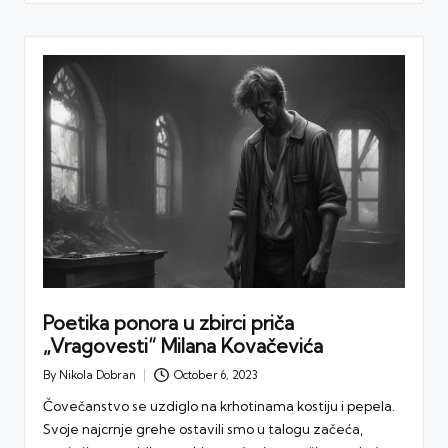
Poetika ponora u zbirci priča
„Vragovesti“ Milana Kovačevića
By
Nikola Dobran
October 6, 2023
Posted
by
Čovečanstvo se uzdiglo na krhotinama kostiju i pepela.
Svoje najcrnje grehe ostavili smo u talogu začeća,