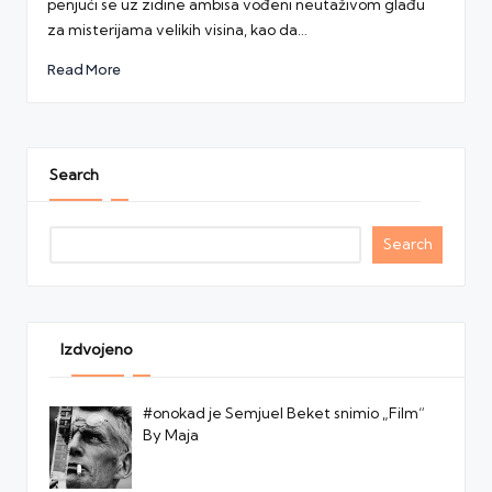
penjući se uz zidine ambisa vođeni neutaživom glađu
za misterijama velikih visina, kao da…
Read More
Search
Search
Izdvojeno
#onokad je Semjuel Beket snimio „Film“
By Maja