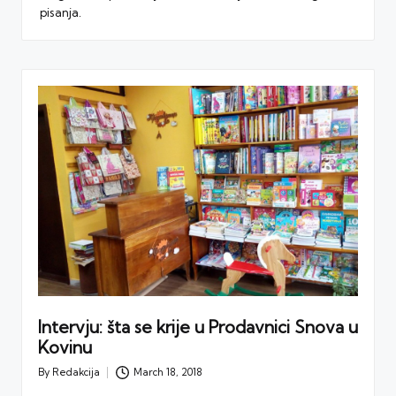
pisanja.
Intervju: šta se krije u Prodavnici Snova u
Kovinu
By
Redakcija
March 18, 2018
Posted
by