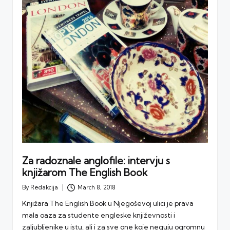
Za radoznale anglofile: intervju s
knjižarom The English Book
By
Redakcija
March 8, 2018
Posted
by
Knjižara The English Book u Njegoševoj ulici je prava
mala oaza za studente engleske književnosti i
zaljubljenike u istu, ali i za sve one koje neguju ogromnu