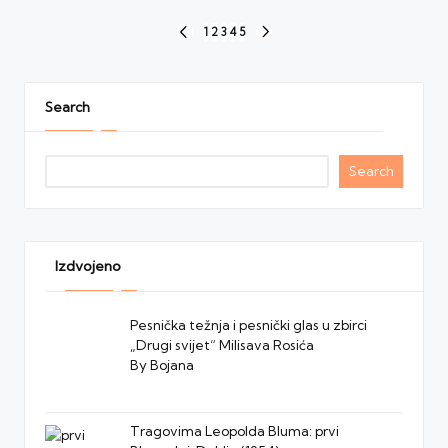
Posts
1
2
3
4
5
PREVIOUS
NEXT
navigation
PAGE
PAGE
Search
Search
Izdvojeno
Pesnička težnja i pesnički glas u zbirci
„Drugi svijet“ Milisava Rosića
By Bojana
Tragovima Leopolda Bluma: prvi