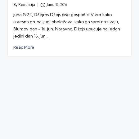
By
Redakcija
June 16, 2016
Posted
by
Juna 1924, Džejms Džojs piše gospođici Viver kako:
izvesna grupa ljudi obeležava, kako ga sami nazivaju,
Blumov dan - 16. jun. Naravno, Džojs upućuje na jedan
jedini dan 16. jun…
Read More