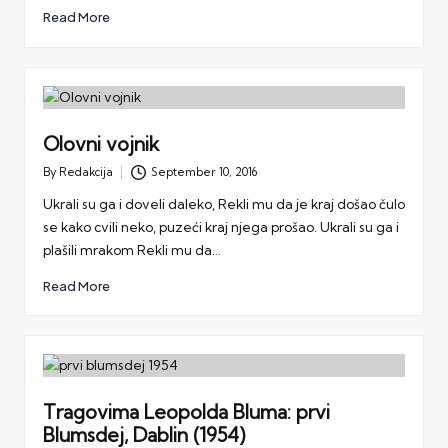
Read More
Olovni vojnik
By
Redakcija
September 10, 2016
Posted
by
Ukrali su ga i doveli daleko, Rekli mu da je kraj došao čulo
se kako cvili neko, puzeći kraj njega prošao. Ukrali su ga i
plašili mrakom Rekli mu da…
Read More
Tragovima Leopolda Bluma: prvi
Blumsdej, Dablin (1954)