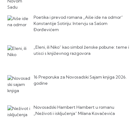
Poetika i prevod romana „Aiše ide na odmor“
Konstantije Sotiriju: Intervju sa Sašom
Đorđevićem
„Eleni, ili Niko“ kao simbol ženske pobune: teme i
utisci s književnog razgovora
16 Preporuka za Novosadski Sajam knjiga 2026.
godine
Novosadski Hambert Hambert u romanu
„Neživoti i isključenja“ Milana Kovačevića