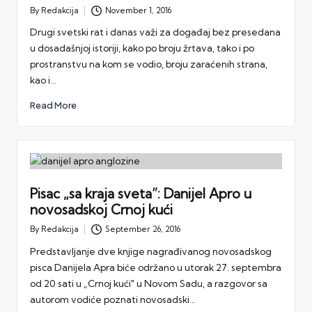
By
Redakcija
November 1, 2016
Posted
by
Drugi svetski rat i danas važi za događaj bez presedana
u dosadašnjoj istoriji, kako po broju žrtava, tako i po
prostranstvu na kom se vodio, broju zaraćenih strana,
kao i…
Read More
Pisac „sa kraja sveta”: Danijel Apro u
novosadskoj Crnoj kući
By
Redakcija
September 26, 2016
Posted
by
Predstavljanje dve knjige nagrađivanog novosadskog
pisca Danijela Apra biće održano u utorak 27. septembra
od 20 sati u „Crnoj kući" u Novom Sadu, a razgovor sa
autorom vodiće poznati novosadski…