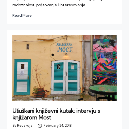
radoznalost, poštovanje i interesovanje…
Read More
Ušuškani književni kutak: intervju s
knjižarom Most
By
Redakcija
February 24, 2018
Posted