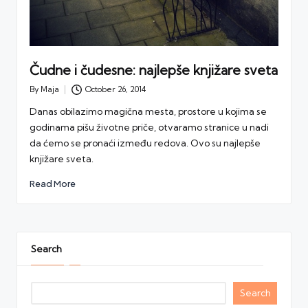
Čudne i čudesne: najlepše knjižare sveta
By
Maja
October 26, 2014
Posted
by
Danas obilazimo magična mesta, prostore u kojima se
godinama pišu životne priče, otvaramo stranice u nadi
da ćemo se pronaći između redova. Ovo su najlepše
knjižare sveta.
Read More
Search
Search