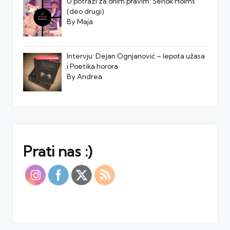
U potrazi za onim pravim: Šerlok Holms
(deo drugi)
By Maja
Intervju: Dejan Ognjanović – lepota užasa
i Poetika horora
By Andrea
Prati nas :)