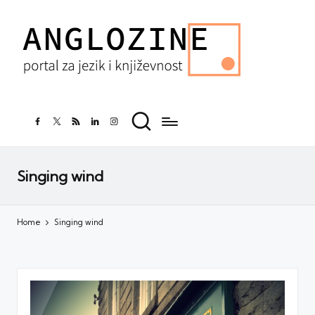
facebook.com
twitter.com
rss.com
linkedin.com
instagram.com
Singing wind
Home
Singing wind