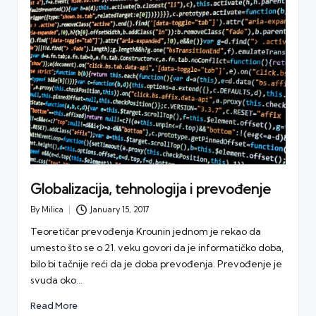
Globalizacija, tehnologija i prevođenje
By
Milica
January 15, 2017
Posted
by
Teoretičar prevođenja Krounin jednom je rekao da
umesto što se o 21. veku govori da je informatičko doba,
bilo bi tačnije reći da je doba prevođenja. Prevođenje je
svuda oko…
Read More