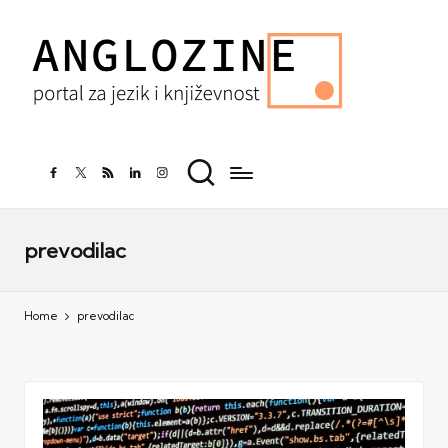
facebook.com
twitter.com
rss.com
linkedin.com
instagram.com
prevodilac
Home
prevodilac