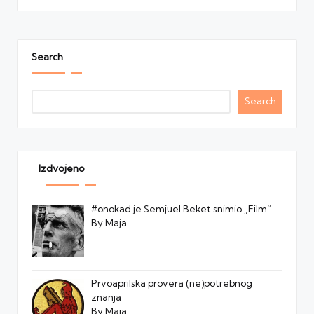
Search
Search
Izdvojeno
#onokad je Semjuel Beket snimio „Film“
By Maja
Prvoaprilska provera (ne)potrebnog
znanja
By Maja