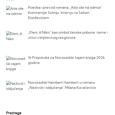
Poetika i prevod romana „Aiše ide na odmor“
Konstantije Sotiriju: Intervju sa Sašom
Đorđevićem
„Eleni, ili Niko“ kao simbol ženske pobune: teme i
utisci s književnog razgovora
16 Preporuka za Novosadski Sajam knjiga 2026.
godine
Novosadski Hambert Hambert u romanu
„Neživoti i isključenja“ Milana Kovačevića
Pretraga