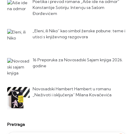
Poetika i prevod romana „Aiše ide na odmor“
Konstantije Sotiriju: Intervju sa Sašom
Đorđevićem
„Eleni, ili Niko“ kao simbol ženske pobune: teme i
utisci s književnog razgovora
16 Preporuka za Novosadski Sajam knjiga 2026.
godine
Novosadski Hambert Hambert u romanu
„Neživoti i isključenja“ Milana Kovačevića
Pretraga