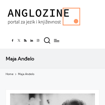
facebook.com
twitter.com
rss.com
linkedin.com
instagram.com
Maja Anđelo
Home
Maja Anđelo