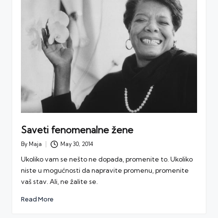
Saveti fenomenalne žene
By
Maja
May 30, 2014
Posted
by
Ukoliko vam se nešto ne dopada, promenite to. Ukoliko
niste u mogućnosti da napravite promenu, promenite
vaš stav. Ali, ne žalite se.
Read More