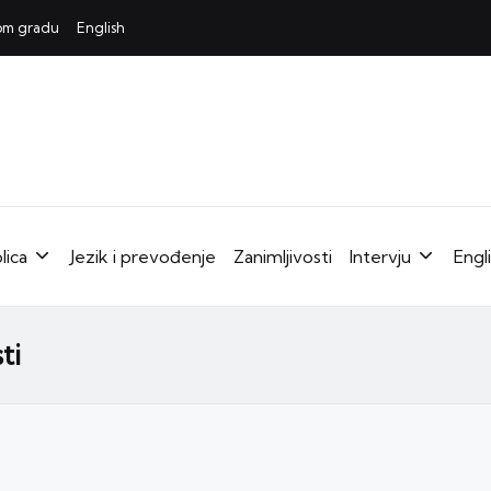
mom gradu
English
lica
Jezik i prevođenje
Zanimljivosti
Intervju
Engl
ti