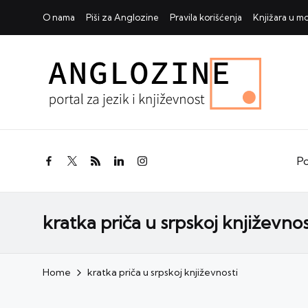
O nama
Piši za Anglozine
Pravila korišćenja
Knjižara u 
Po
facebook.com
twitter.com
rss.com
linkedin.com
instagram.com
kratka priča u srpskoj književnos
Home
kratka priča u srpskoj književnosti