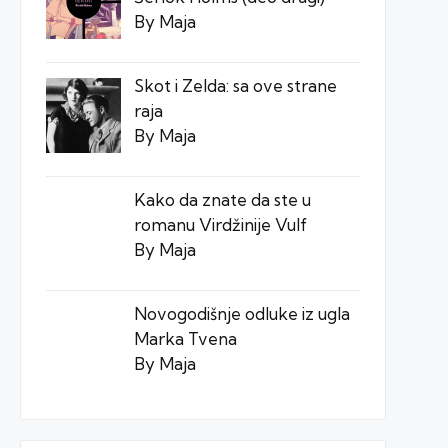
By Maja
Skot i Zelda: sa ove strane
raja
By Maja
Kako da znate da ste u
romanu Virdžinije Vulf
By Maja
Novogodišnje odluke iz ugla
Marka Tvena
By Maja