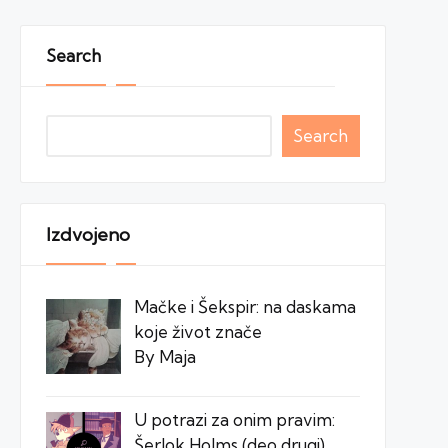
Search
Search
Izdvojeno
Mačke i Šekspir: na daskama
koje život znače
By Maja
U potrazi za onim pravim:
Šerlok Holms (deo drugi)