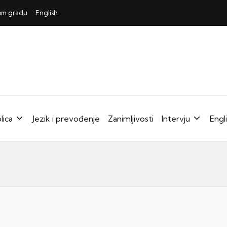
mom gradu
English
lica
Jezik i prevođenje
Zanimljivosti
Intervju
Engl