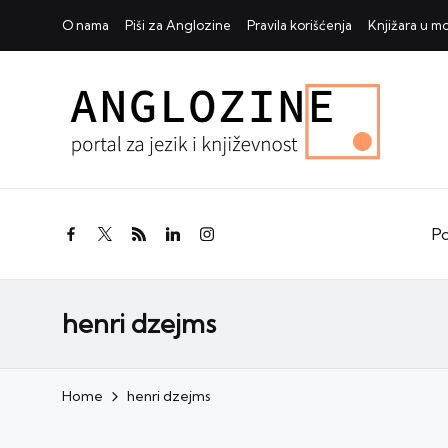
O nama
Piši za Anglozine
Pravila korišćenja
Knjižara u 
Po
facebook.com
twitter.com
rss.com
linkedin.com
instagram.com
henri dzejms
Home
henri dzejms