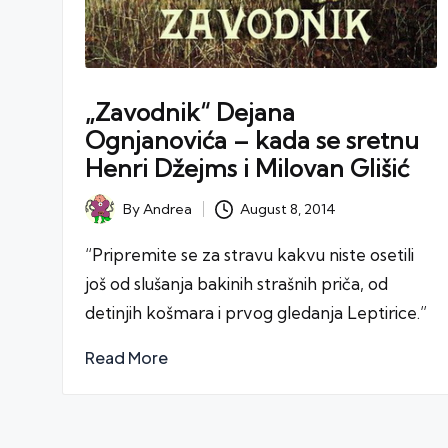
„Zavodnik“ Dejana
Ognjanovića – kada se sretnu
Henri Džejms i Milovan Glišić
August 8, 2014
By
Andrea
Posted
by
“Pripremite se za stravu kakvu niste osetili
još od slušanja bakinih strašnih priča, od
detinjih košmara i prvog gledanja Leptirice.”
Read More