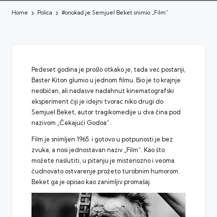
Home
Polica
#onokad je Semjuel Beket snimio „Film“
Pedeset godina je prošlo otkako je, tada već postariji,
Baster Kiton glumio u jednom filmu. Bio je to krajnje
neobičan, ali nadasve nadahnut kinematografski
eksperiment čiji je idejni tvorac niko drugi do
Semjuel Beket, autor tragikomedije u dva čina pod
nazivom „Čekajući Godoa“.
Film je snimljen 1965. i gotovo u potpunosti je bez
zvuka, a nosi jednostavan naziv „Film“. Kao što
možete naslutiti, u pitanju je misteriozno i veoma
čudnovato ostvarenje prožeto turobnim humorom.
Beket ga je opisao kao zanimljiv promašaj.