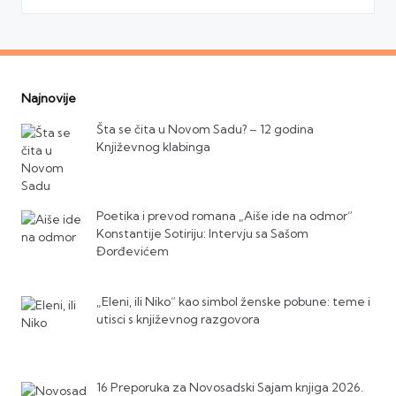
Najnovije
Šta se čita u Novom Sadu? – 12 godina
Književnog klabinga
Poetika i prevod romana „Aiše ide na odmor“
Konstantije Sotiriju: Intervju sa Sašom
Đorđevićem
„Eleni, ili Niko“ kao simbol ženske pobune: teme i
utisci s književnog razgovora
16 Preporuka za Novosadski Sajam knjiga 2026.