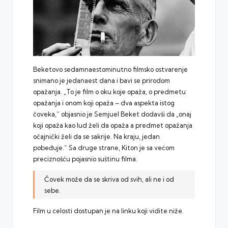
Beketovo sedamnaestominutno filmsko ostvarenje
snimano je jedanaest dana i bavi se prirodom
opažanja. „To je film o oku koje opaža, o predmetu
opažanja i onom koji opaža – dva aspekta istog
čoveka,“ objasnio je Semjuel Beket dodavši da „onaj
koji opaža kao lud želi da opaža a predmet opažanja
očajnički želi da se sakrije. Na kraju, jedan
pobeđuje.“ Sa druge strane, Kiton je sa većom
preciznošću pojasnio suštinu filma.
Čovek može da se skriva od svih, ali ne i od
sebe.
Film u celosti dostupan je na linku koji vidite niže.